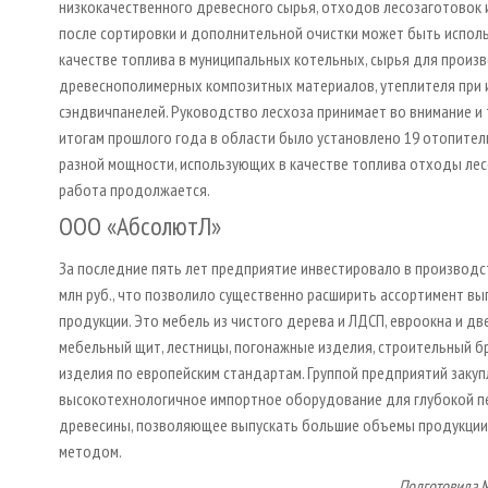
низкокачественного древесного сырья, отходов лесозаготовок 
после сортировки и дополнительной очистки может быть испол
качестве топлива в муниципальных котельных, сырья для произ
древесно­полимерных композитных материалов, утеплителя при 
сэндвич­панелей. Руководство лесхоза принимает во внимание и 
итогам прошлого года в области было установлено 19 отопите
разной мощности, использующих в качестве топлива отходы лесо
работа продолжается.
ООО «Абсолют­Л»
За последние пять лет предприятие инвестировало в производс
млн руб., что позволило существенно расширить ассортимент вы
продукции. Это мебель из чистого дерева и ЛДСП, евроокна и дв
мебельный щит, лестницы, погонажные изделия, строительный бр
изделия по европейским стандартам. Группой предприятий заку
высокотехнологичное импортное оборудование для глубокой п
древесины, позволяющее выпускать большие объемы продукци
методом.
Подготовила 