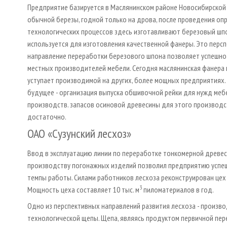
Предприятие базируется в Маслянинском районе Новосибирской 
обычной березы, годной только на дрова, после проведения о
технологических процессов здесь изготавливают березовый шп
используется для изготовления качественной фанеры. Это перс
направление переработки березового шпона позволяет успешн
местных производителей мебели. Сегодня маслянинская фанера 
уступает производимой на других, более мощных предприятиях. 
будущее - организация выпуска обшивочной рейки для нужд ме
производств. запасов осиновой древесины для этого производс
достаточно.
ОАО «Сузунский лесхоз»
Ввод в эксплуатацию линии по переработке тонкомерной древес
производству погонажных изделий позволил предприятию успе
темпы работы. Силами работников лесхоза реконструирован цех
3
Мощность цеха составляет 10 тыс. м
пиломатериалов в год.
Одно из перспективных направлений развития лесхоза - произв
технологической щепы. Щепа, являясь продуктом первичной пе