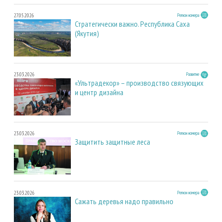
27.05.2026
Регион номера
Стратегически важно. Республика Саха
(Якутия)
23.03.2026
Развитие
«Ультрадекор» – производство связующих
и центр дизайна
23.03.2026
Регион номера
Защитить защитные леса
23.03.2026
Регион номера
Сажать деревья надо правильно