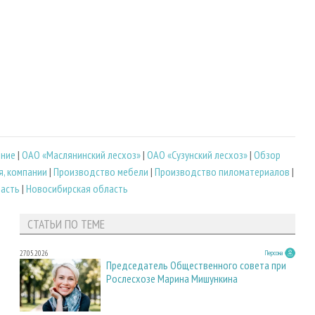
ение
|
ОАО «Маслянинский лесхоз»
|
ОАО «Сузунский лесхоз»
|
Обзор
, компании
|
Производство мебели
|
Производство пиломатериалов
|
ласть
|
Новосибирская область
СТАТЬИ ПО ТЕМЕ
27.05.2026
Персона
Председатель Общественного совета при
Рослесхозе Марина Мишункина