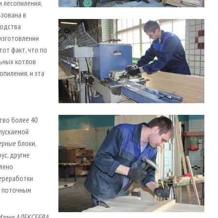
и лесопиления,
ьзована в
водства
изготовлении
тот факт, что по
льных котлов
пиления, и эта
тво более 40
пускаемой
ерные блоки,
ус, другие
плено
ереработки
и поточным
Мария АЛЕКСЕЕВА