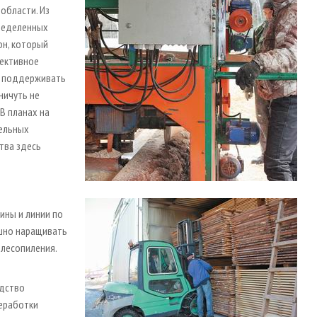
области. Из
пределенных
он, который
пективное
о поддерживать
ничуть не
В планах на
бельных
тва здесь
ины и линии по
шно наращивать
 лесопиления.
одство
реработки