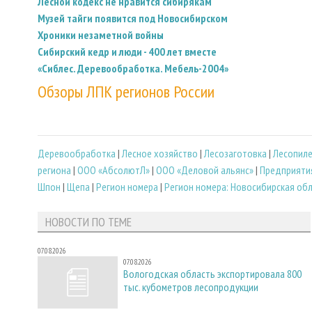
Лесной кодекс не нравится сибирякам
Музей тайги появится под Новосибирском
Хроники незаметной войны
Сибирский кедр и люди - 400 лет вместе
«Сиблес. Деревообработка. Мебель-2004»
Обзоры ЛПК регионов России
Деревообработка
|
Лесное хозяйство
|
Лесозаготовка
|
Лесопил
региона
|
ООО «Абсолют­Л»
|
ООО «Деловой альянс»
|
Предприятия
Шпон
|
Щепа
|
Регион номера
|
Регион номера: Новосибирская об
НОВОСТИ ПО ТЕМЕ
07.08.2026
07.08.2026
Вологодская область экспортировала 800
тыс. кубометров лесопродукции