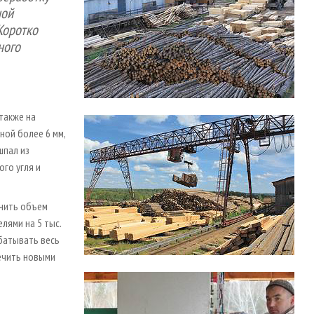
ной
Коротко
ного
также на
ой более 6 мм,
шпал из
ого угля и
ичить объем
лями на 5 тыс.
батывать весь
печить новыми