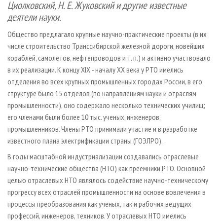
Циолковский, Н. Е. Жуковский и другие известные
деятели науки.
Общество предлагало крупные научно-практические проекты (в их
числе строительство Транссибирской железной дороги, новейших
кораблей, самолетов, нефтепроводов и т. п.) и активно участвовало
в их реализации. К концу XIX - началу XX века у РТО имелись
отделения во всех крупных промышленных городах России, в его
структуре было 15 отделов (по направлениям науки и отраслям
промышленности), оно содержало несколько технических училищ;
его членами были более 10 тыс. ученых, инженеров,
промышленников. Члены РТО принимали участие и в разработке
известного плана электрификации страны (ГОЭЛРО).
В годы масштабной индустриализации создавались отраслевые
научно-технические общества (НТО) как преемники РТО. Основной
целью отраслевых НТО являлось содействие научно-техническому
прогрессу всех отраслей промышленности на основе вовлечения в
процессы преобразования как ученых, так и рабочих ведущих
профессий, инженеров, техников. У отраслевых НТО имелись