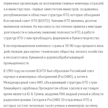
первичные организации, их возглавляли главные инженеры отраслей,
а в министерствах - первые заместители министров; создавались
республиканские и областные структуры НТО, которые объединял
Всесоюзный совет НТО (ВСНТО). Членами НТО являлись десятки
миллионов человек. Но массовость постепенно привела к имитации
деятельности и сильному снижению полезности НТО, в работе
структур НТО стали преобладать формализм и бумаготворчество.
В лесопромышленном комплексе страны в 30-90 годы прошлого века
действовали два научно-технических общества: лесного хозяйства
и лесозаготовок, бумажной и деревообрабатывающей
промышленности.
В 1992 году на основе ВСНТО был образован Российский союз
научных и инженерных объединений (РосСНИО), а затем и
Международный союз НИО, объединивший структуры НТО стран
ближайшего зарубежья. Президентом обоих союзов в настоящее
время является Ю. В. Гуляев, академик РАН, видный ученый в области
радиоэлектроники. Сегодня в РосСНИО 50 отраслевых НТО, в
которых состоят несколько тысяч ученых и инженеров; на смену