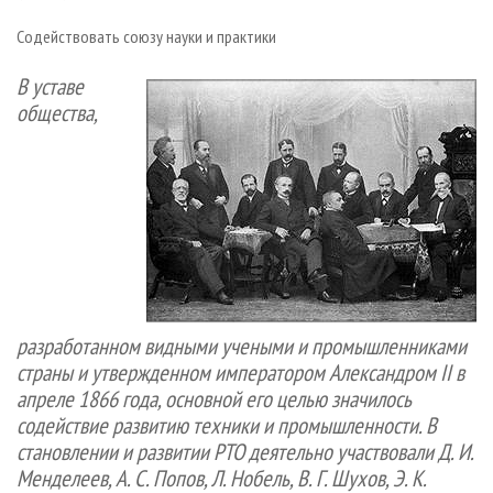
СУШКА ДРЕВЕСИНЫ
ПЕРСОНЫ
КОНТАКТЫ
РЕКЛАМА
Содействовать союзу науки и практики
ПРОИЗВОДСТВО ДРЕВЕСНЫХ ПЛИТ
МОБИЛЬНЫЕ ВЫСТАВКИ
РЕКЛАМА НА САЙТЕ
В уставе
ДЕРЕВЯННОЕ ДОМОСТРОЕНИЕ
ОФИЦИАЛЬНЫЕ ДЕЛЕГАЦИИ
общества,
ПРОИЗВОДСТВО МЕБЕЛИ
ПРИОРИТЕТНЫЕ ИНВЕСТПРОЕКТЫ
БИОЭНЕРГЕТИКА
RUSSIAN FORESTRY REVIEW
ЦБП
ГАЗЕТА ЛЕСПРОМФОРУМ
ИНСТРУМЕНТ И МАТЕРИАЛЫ
БИБЛИОТЕКА СПЕЦИАЛИСТА
разработанном видными учеными и промышленниками
страны и утвержденном императором Александром II в
апреле 1866 года, основной его целью значилось
содействие развитию техники и промышленности. В
становлении и развитии РТО деятельно участвовали Д. И.
Менделеев, А. С. Попов, Л. Нобель, В. Г. Шухов, Э. К.