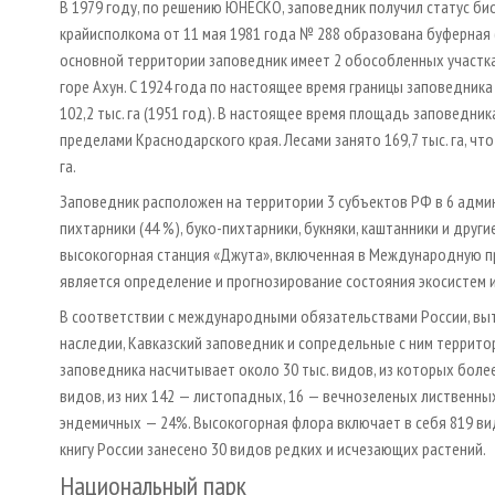
В 1979 году, по решению ЮНЕСКО, заповедник получил статус б
крайисполкома от 11 мая 1981 года № 288 образована буферная (
основной территории заповедник имеет 2 обособленных участка
горе Ахун. С 1924 года по настоящее время границы заповедника 
102,2 тыс. га (1951 год). В настоящее время площадь заповедника 
пределами Краснодарского края. Лесами занято 169,7 тыс. га, что 
га.
Заповедник расположен на территории 3 субъектов РФ в 6 адми
пихтарники (44 %), буко-пихтарники, букняки, каштанники и друг
высокогорная станция «Джута», включенная в Международную п
является определение и прогнозирование состояния экосистем и
В соответствии с международными обязательствами России, вы
наследии, Кавказский заповедник и сопредельные с ним террит
заповедника насчитывает около 30 тыс. видов, из которых бол
видов, из них 142 — листопадных, 16 — вечнозеленых лиственных
эндемичных — 24%. Высокогорная флора включает в себя 819 вид
книгу России занесено 30 видов редких и исчезающих растений.
Национальный парк