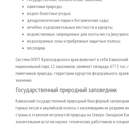
памятники природы;
водно-болотные угодья;
дендрологические парки и ботанические сады;
лечебно-оздоровительные местности и курорты;
ведомственные, запрещенные для охоты места (внутрихоз
водоохранные зоны и прибрежные защитные полосы;
лесопарки.
Система ООПТ Краснодарского края включает в себя Кавказски
национальный парк, 12 заказников, занимает площадь 677,3 тыс. 
памятников природы, территории курортов федерального, крае
значения.
Государственный природный заповедник
Кавказский государственный природный биосферный заповедник 
горных лесов и альпийской полосы с населяющими их редкими ж
страны и эталоном нетронутой природы на Северо-Западном Кав
значительным штатом научно-технических работников и специ