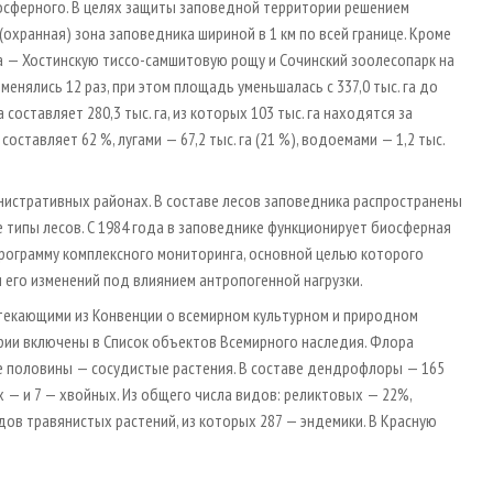
иосферного. В целях защиты заповедной территории решением
охранная) зона заповедника шириной в 1 км по всей границе. Кроме
 — Хостинскую тиссо-самшитовую рощу и Сочинский зоолесопарк на
менялись 12 раз, при этом площадь уменьшалась с 337,0 тыс. га до
составляет 280,3 тыс. га, из которых 103 тыс. га находятся за
составляет 62 %, лугами — 67,2 тыс. га (21 %), водоемами — 1,2 тыс.
нистративных районах. В составе лесов заповедника распространены
ие типы лесов. С 1984 года в заповеднике функционирует биосферная
рограмму комплексного мониторинга, основной целью которого
 его изменений под влиянием антропогенной нагрузки.
текающими из Конвенции о всемирном культурном и природном
ории включены в Список объектов Всемирного наследия. Флора
ее половины — сосудистые растения. В составе дендрофлоры — 165
 — и 7 — хвойных. Из общего числа видов: реликтовых — 22%,
ов травянистых растений, из которых 287 — эндемики. В Красную