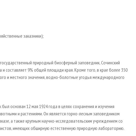
яйственные заказники);
й государственный природный биосферный заповедник, Сочинский
га и составляет 9% общей площади края. Кроме того, в крае более 350
вого и местного значения, водно-болотные угодья международного
был основан 12 мая 1924 года в целях сохранения и изучения
ивотными и растениями. Он является горно-лесным заповедником
казе, а также крупным научно-исследовательским учреждением со
алистов, имеющих обширную естественную природную лабораторию.