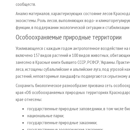
сообществ.
Анализ материалов, характеризующих состояние лесов Краснода
экосистемы. Роль лесов, выполняющих водо- и климаторегулиру
функции, в поддержании экологической ситуации и стабилизации
Особоохраняемые природные территории
Усиливающееся с каждым годом антропогенное воздействие на п
включено 157 видов растений и 100 видов животных, обитающих
занесено в Красные книги бывшего СССР, РСФСР, Украины. Практ
леса, истощены субальпийские и альпийские луга, под угрозой 
растений, неповторимые ландшафты подвергаются серьезному 
Сохранить биологическое разнообразие призвана сеть особоох
края «Об особоохраняемых природных территориях Краснодарско
крае отнесены:
государственные природные заповедники, в том числе би
национальные парки;
государственные природные заказники;
государственные зоологические заказники;