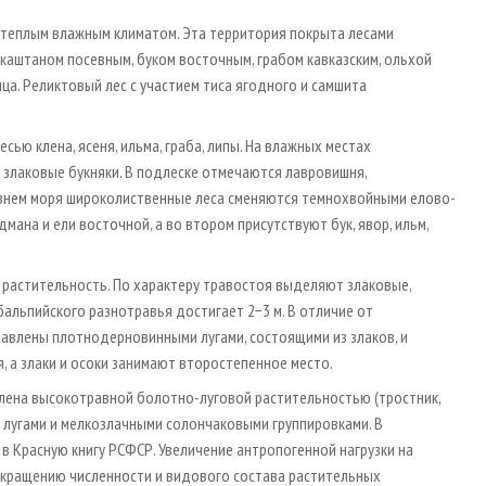
 теплым влажным климатом. Эта территория покрыта лесами
 каштаном посевным, буком восточным, грабом кавказским, ольхой
ица. Реликтовый лес с участием тиса ягодного и самшита
ью клена, ясеня, ильма, граба, липы. На влажных местах
 злаковые букняки. В подлеске отмечаются лавровишня,
внем моря широколиственные леса сменяются темнохвойными елово-
мана и ели восточной, а во втором присутствуют бук, явор, ильм,
 растительность. По характеру травостоя выделяют злаковые,
бальпийского разнотравья достигает 2−3 м. В отличие от
авлены плотнодерновинными лугами, состоящими из злаков, и
 а злаки и осоки занимают второстепенное место.
лена высокотравной болотно-луговой растительностью (тростник,
лугами и мелкозлачными солончаковыми группировками. В
в Красную книгу РСФСР. Увеличение антропогенной нагрузки на
окращению численности и видового состава растительных