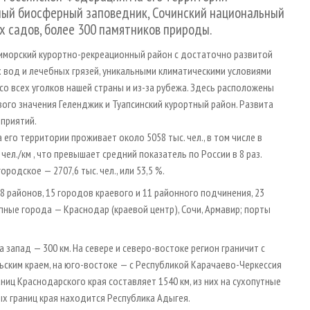
ый биосферный заповедник, Сочинский национальный
их садов, более 300 памятников природы.
иморский курортно-рекреационный район с достаточно развитой
 вод и лечебных грязей, уникальными климатическими условиями
 всех уголков нашей страны и из-за рубежа. Здесь расположены
вого значения Геленджик и Туапсинский курортный район. Развита
дприятий.
 его территории проживает около 5058 тыс. чел., в том числе в
чел./км , что превышает средний показатель по России в 8 раз.
ородское — 2707,6 тыс. чел., или 53,5 %.
 районов, 15 городов краевого и 11 районного подчинения, 23
упные города — Краснодар (краевой центр), Сочи, Армавир; порты
а запад — 300 км. На севере и северо-востоке регион граничит с
ьским краем, на юго-востоке — с Республикой Карачаево-Черкессия
ниц Краснодарского края составляет 1540 км, из них на сухопутные
ых границ края находится Республика Адыгея.