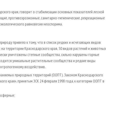
рского края, говорит о стабилизации основных показателей лесной
ющие, противоэрозионные, санитарно-гигиенические, рекреационные
 экологического равновесия неоспорима.
рироду привело к тому, что в список редких и исчезающих видов
 на территории Краснодарского края, 50 видов растений и животных
ически уничтожены степные сообщества, сильно нарушены горные
находятся уникальные растительные сообщества и редкие виды
антропогенному воздействию.
раняемых природных территорий (ООПТ). Законом Краснодарского
го края», принятым ЗСК 24 февраля 1998 года, к категории ООПТ в
осферные;