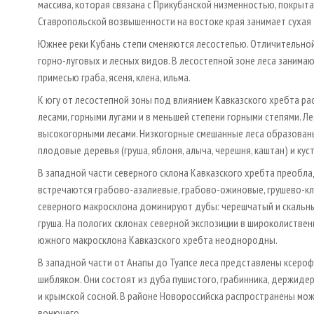
массива, которая связана с Прикубанской низменностью, покры
Ставропольской возвышенности на востоке края занимает сухая
Южнее реки Кубань степи сменяются лесостепью. Отличительной
горно-луговых и лесных видов. В лесостепной зоне леса занима
примесью граба, ясеня, клена, ильма.
К югу от лесостепной зоны под влиянием Кавказского хребта р
лесами, горными лугами и в меньшей степени горными степями. 
высокогорными лесами. Низкогорные смешанные леса образованы д
плодовые деревья (груша, яблоня, алыча, черешня, каштан) и кус
В западной части северного склона Кавказского хребта преобла
встречаются грабово-азалиевые, грабово-ожиновые, грушево-кл
северного макросклона доминируют дубы: черешчатый и скальный. И
груша. На пологих склонах северной экспозиции в широколиствен
южного макросклона Кавказского хребта неоднородны.
В западной части от Анапы до Туапсе леса представлены ксеро
шибляком. Они состоят из дуба пушистого, грабинника, держидер
и крымской сосной. В районе Новороссийска распространены мо
вонючего.