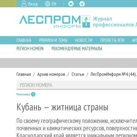
Вход
EN
ГЛАВНАЯ
РУБРИКИ И ТЕМЫ
НОВОСТИ
ПРОЕКТЫ ЛПИ
АР
РЕГИОН НОМЕРА
РЕКОМЕНДУЕМЫЕ МАТЕРИАЛЫ
Главная
Архив номеров
Статьи
ЛесПромИнформ №4 (44), 
РЕГИОН НОМЕРА
Регион номера
Кубань — житница страны
По своему географическому положению, исключит
почвенных и климатических ресурсов, поверхностн
Краснодарский край является уникальным регионом