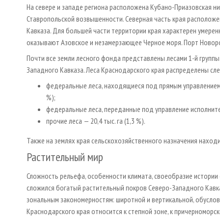
На севере и западе региона расположена Кубано-Приазовская ни
Ставропольской возвышенности. Северная часть края расположен
Кавказа. Для большей части территории края характерен умере
оказывают Азовское и незамерзающее Черное моря. Порт Новоро
Почти все земли лесного фонда представлены лесами 1-й группы 
Западного Кавказа. Леса Краснодарского края распределены с
федеральные леса, находящиеся под прямым управлением и
%);
федеральные леса, переданные под управление исполнитель
прочие леса — 20,4 тыс. га (1,3 %).
Также на землях края сельскохозяйственного назначения находи
Растительный мир
Сложность рельефа, особенности климата, своеобразие истории
сложился богатый растительный покров Северо-Западного Кавк
зональным закономерностям: широтной и вертикальной, обуслов
Краснодарского края относится к степной зоне, к причерноморс