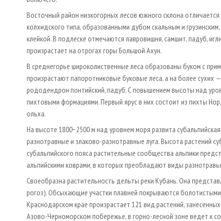
Восточный район низкогорных лесов южного склона отличается
колхидского типа, образованными дубом скальным и грузинским,
клейкой. В подлеске отмечаются лавровишня, самшит, падуб, игл
произрастает на отрогах горы Большой Ахун.
В среднегорье широколиственные леса образованы буком с примес
произрастают папоротниковые буковые леса, а на более сухих —
рододендрон понтийский, падуб. С повышением высоты над уро
пихтовыми формациями. Первый ярус в них состоит из пихты Норд
ольха.
На высоте 1800−2500 м над уровнем моря развита субальпийская
разнотравные и злаково-разнотравные луга. Высота растений су
субальпийского пояса растительные сообщества альпики предст
альпийскими коврами, в которых преобладают виды разнотравья,
Своеобразна растительность дельты реки Кубань. Она представ
рогоз). Обсыхающие участки плавней покрываются болотистыми 
Краснодарском крае произрастает 121 вид растений, занесенных 
Азово-Черноморском побережье, в горно-лесной зоне ведет к с