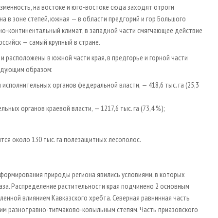
зменность, на востоке и юго-востоке сюда заходят отроги
а в зоне степей, южная — в области предгорий и гор Большого
нно-континентальный климат, в западной части смягчающее действие
ссийск — самый крупный в стране.
и расположены в южной части края, в предгорье и горной части
ледующим образом:
сполнительных органов федеральной власти, — 418,6 тыс. га (25,3
ных органов краевой власти, — 1217,6 тыс. га (73,4 %);
тся около 130 тыс. га полезащитных лесополос.
 формирования природы региона явились условиями, в которых
аза. Распределение растительности края подчинено 2 основным
ленной влиянием Кавказского хребта. Северная равнинная часть
ким разнотравно-типчаково-ковыльным степям. Часть приазовского