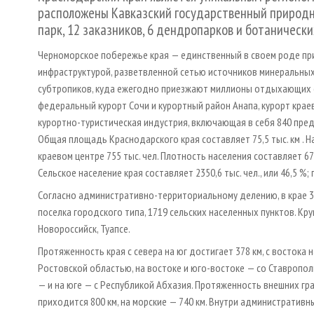
расположены Кавказский государственный природн
парк, 12 заказников, 6 дендропарков и ботаническ
Черноморское побережье края — единственный в своем роде пр
инфраструктурой, разветвленной сетью источников минеральных
субтропиков, куда ежегодно приезжают миллионы отдыхающих со
федеральный курорт Сочи и курортный район Анапа, курорт крае
курортно-туристическая индустрия, включающая в себя 840 пре
Общая площадь Краснодарского края составляет 75,5 тыс. км . На
краевом центре 755 тыс. чел. Плотность населения составляет 67 
Сельское население края составляет 2350,6 тыс. чел., или 46,5 %; г
Согласно административно-территориальному делению, в крае 38
поселка городского типа, 1719 сельских населенных пунктов. Кр
Новороссийск, Туапсе.
Протяженность края с севера на юг достигает 378 км, с востока н
Ростовской областью, на востоке и юго-востоке — со Ставропол
— и на юге — с Республикой Абхазия. Протяженность внешних гра
приходится 800 км, на морские — 740 км. Внутри административн