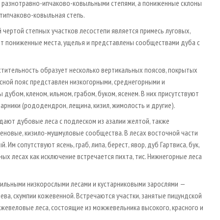
та разнотравно-ипчаково-ковыльными степями, а пониженные склоны
 типчаково-ковыльная степь.
 чертой степных участков лесостепи является примесь луговых,
ют пониженные места, ущелья и представлены сообществами дуба с
астительность образует несколько вертикальных поясов, покрытых
Лесной пояс представлен низкогорными, среднегорными и
убом, кленом, ильмом, грабом, буком, ясенем. В них присутствуют
тарники (рододендрон, лещина, кизил, жимолость и другие).
дают дубовые леса с подлеском из азалии желтой, также
еновые, кизило-мушмуловые сообщества. В лесах восточной части
м сопутствуют ясень, граб, липа, берест, явор, дуб Гартвиса, бук,
ных лесах как исключение встречается пихта, тис. Нижнегорные леса
фильными низкорослыми лесами и кустарниковыми зарослями —
ева, скумпии кожевенной. Встречаются участки, занятые пицундской
жжевеловые леса, состоящие из можжевельника высокого, красного и