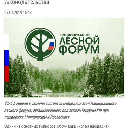
законодательства
СУШКА ДРЕВЕСИНЫ
ПЕРСОНЫ
КОНТАКТЫ
РЕКЛАМА
15.04.2019 16:58
ПРОИЗВОДСТВО ДРЕВЕСНЫХ ПЛИТ
МОБИЛЬНЫЕ ВЫСТАВКИ
РЕКЛАМА НА САЙТЕ
ДЕРЕВЯННОЕ ДОМОСТРОЕНИЕ
ОФИЦИАЛЬНЫЕ ДЕЛЕГАЦИИ
ПРОИЗВОДСТВО МЕБЕЛИ
ПРИОРИТЕТНЫЕ ИНВЕСТПРОЕКТЫ
БИОЭНЕРГЕТИКА
RUSSIAN FORESTRY REVIEW
ЦБП
ГАЗЕТА ЛЕСПРОМФОРУМ
ИНСТРУМЕНТ И МАТЕРИАЛЫ
БИБЛИОТЕКА СПЕЦИАЛИСТА
11-12 апреля в Тюмени состоится очередной этап Национального
лесного форума, организованного под эгидой Госдумы РФ при
поддержке Минприроды и Рослесхоза.
Одним из основных вопросов, обсуждавшихся на площадках