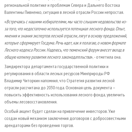
региональной политике и проблемам Севера и Дальнего Востока
Валентины Пивненко, ситуация в лесной отрасли России непростая.
«
Встречаясь с нашими избирателями, мы часто слышим недовольство из-
за того, что недостаточно используется потенциал лесного фонда. Опыт,
мнения и знания экспертов лесной отрасли, лягут в основу предложений,
которые сформирует Госдума. Речь идет, как я полагаю, о новом формате
Лесного кодекса России. Надеюсь, что тюменский форум внесет вклад в
общую копилку развития лесного законодательства
», - отметила она.
Замдиректора департамента государственной политики и
регулирования в области лесных ресурсов Минприроды РФ
Владимир Читоркин напомнил, что Стратегия развития лесной
отрасли рассчитана до 2030 года. Основная цель документа –
повысить эффективность использования лесного фонда, увеличить
объемы лесовосстановления.
Особый акцент будет сделан на привлечение инвесторов. Уже
создан новый механизм заключения договоров с добросовестными
арендаторами без проведения торгов.