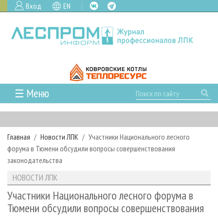
Вход
EN
☰ Меню
ГЛАВНАЯ
РУБРИКИ И ТЕМЫ
Главная
Новости ЛПК
Участники Национального лесного
РУБРИКИ ЖУРНАЛА
НОВОСТИ
форума в Тюмени обсудили вопросы совершенствования
ЛЕСНОЕ ХОЗЯЙСТВО
КАЛЕНДАРЬ СОБЫТИЙ
законодательства
ПРОЕКТЫ ЛПИ
ЛЕСОЗАГОТОВКА
НОВОСТИ ЛПК
АНАЛИТИКА
НОВОСТИ ЛПК
АРХИВ
ЛЕСОПИЛЕНИЕ
НОВОСТИ ЖУРНАЛА
ПРЕДПРИЯТИЯ ЛПК
АРХИВ ЖУРНАЛОВ
Участники Национального лесного форума в
О ЖУРНАЛЕ
Тюмени обсудили вопросы совершенствования
ДЕРЕВООБРАБОТКА
НОВОСТИ КОМПАНИЙ
ЛЕСНЫЕ РЕГИОНЫ РОССИИ
СТАТЬИ
ПОДПИСКА
РЕКЛАМОДАТЕЛЯМ