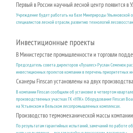
Первый в России научный лесной центр появится в 
Учреждение будет работать на базе Минприроды Ульяновской об
специалистов лесной отрасли, развитию технологий лесовосстан
Инвестиционные проекты
В Министерстве промышленности и торговли подде
Председатель совета директоров «Лузалес» Руслан Семенюк рас
инвестиционных проектов компании в перечень приоритетных ин
Сканеры Finscan установлены на двух производств
В компании Finscan сообщили об установке в четвертом квартал
производственных участках ГК «УЛК». Оборудование Finscan Boa
на Устьянском и Вельском лесопромышленных комплексах.
Производство термомеханической массы компании 
По результатам гарантийных испытаний, замечаний по работе об
щепы не выявлено, – все гарантийные показатели достигнуты.