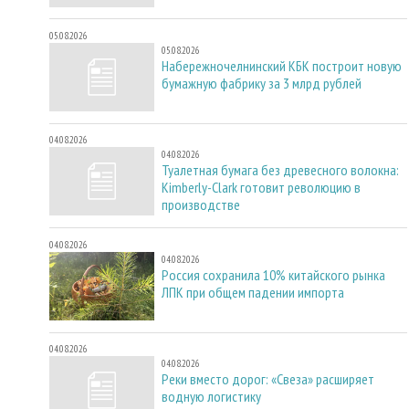
05.08.2026
05.08.2026
Набережночелнинский КБК построит новую
бумажную фабрику за 3 млрд рублей
04.08.2026
04.08.2026
Туалетная бумага без древесного волокна:
Kimberly-Clark готовит революцию в
производстве
04.08.2026
04.08.2026
Россия сохранила 10% китайского рынка
ЛПК при общем падении импорта
04.08.2026
04.08.2026
Реки вместо дорог: «Свеза» расширяет
водную логистику