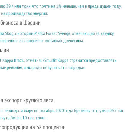
о 39,4 млн тонн, что почти на 1% меньше, чем в предыдущем году.
 на производство энергии.
 бизнеса в Швеции
 Skog, с которым Metsä Forest Sverige, отвечающая за закупку
осрочное соглашение о поставках древесины.
илии
 Kappa Brazil, отметил: «Smurfit Kappa стремится предоставлять
ые решения, и мы рады получить эти награды».
а экспорт круглого леса
 период с января по октябрь 2020 года Бразилия отгрузила 977 тыс.
 чуть более 10 тыс. тонн.
есопродукции на 32 процента