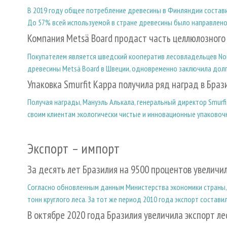
В 2019 году общее потребление древесины в Финляндии составил
До 57% всей используемой в стране древесины было направлено
Компания Metsä Board продаст часть целлюлозного
Покупателем является шведский кооператив лесовладельцев Norra
древесины Metsä Board в Швеции, одновременно заключила долг
Упаковка Smurfit Kappa получила ряд наград в Браз
Получая награды, Мануэль Алькала, генеральный директор Smurfit
своим клиентам экологически чистые и инновационные упаковочн
Экспорт – импорт
За десять лет Бразилия на 9500 процентов увеличил
Согласно обновленным данным Министерства экономики страны, в
тонн круглого леса. За тот же период 2010 года экспорт составил
В октябре 2020 года Бразилия увеличила экспорт л