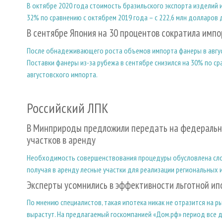
В октябре 2020 года стоимость бразильского экспорта изделий 
32% по сравнению с октябрем 2019 года – с 222,6 млн долларов 
В сентябре Япония на 30 процентов сократила имп
После обнадеживающего роста объемов импорта фанеры в август
Поставки фанеры из-за рубежа в сентябре снизился на 30% по с
августовского импорта.
Российский ЛПК
В Минприроды предложили передать на федеральн
участков в аренду
Необходимость совершенствования процедуры обусловлена слож
получая в аренду лесные участки для реализации региональных 
Эксперты усомнились в эффективности льготной и
По мнению специалистов, такая ипотека никак не отразится на
вырастут. На предлагаемый госкомпанией «Дом.рф» период все 