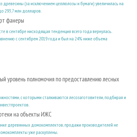
из древесины (за исключением целлюлозы и бумаги) увеличилась на
до 293,7 млн долларов.
орт фанеры
е в сентябре нисходящая тенденция всего года вернулась.
равнению с сентябрем 2019 года и был на 24% ниже объема
ый уровень полномочия по предоставлению лесных
ностями, с которыми сталкиваются лесозаготовители, подбирая и
инвестпроектов.
потеки на объекты ИЖС
 рынке деревянных домокомплектов, продажи производителей не
домокомплекты уже раскуплены.