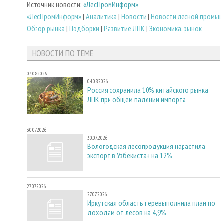
Источник новости:
«ЛесПромИнформ»
«ЛесПромИнформ»
|
Аналитика
|
Новости
|
Новости лесной промы
Обзор рынка
|
Подборки
|
Развитие ЛПК
|
Экономика, рынок
НОВОСТИ ПО ТЕМЕ
04.08.2026
04.08.2026
Россия сохранила 10% китайского рынка
ЛПК при общем падении импорта
30.07.2026
30.07.2026
Вологодская лесопродукция нарастила
экспорт в Узбекистан на 12%
27.07.2026
27.07.2026
Иркутская область перевыполнила план по
доходам от лесов на 4,9%