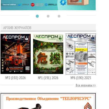
АРХИВ ЖУРНАЛОВ
№2 (192) 2026
№1 (191) 2026
№6 (190) 2025
Все журналы