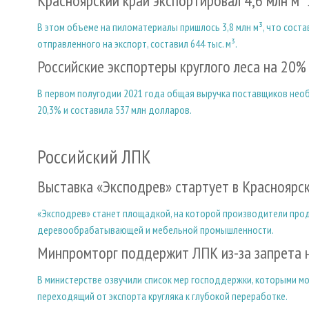
Красноярский край экспортировал 4,6 млн м³
В этом объеме на пиломатериалы пришлось 3,8 млн м³, что соста
отправленного на экспорт, составил 644 тыс. м³.
Российские экспортеры круглого леса на 20%
В первом полугодии 2021 года общая выручка поставщиков нео
20,3% и составила 537 млн долларов.
Российский ЛПК
Выставка «Эксподрев» стартует в Красноярс
«Эксподрев» станет площадкой, на которой производители про
деревообрабатывающей и мебельной промышленности.
Минпромторг поддержит ЛПК из-за запрета н
В министерстве озвучили список мер господдержки, которыми м
переходящий от экспорта кругляка к глубокой переработке.