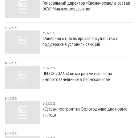
Генеральный директор «Свезы» вошел в состав
СУШКА ДРЕВЕСИНЫ
ПЕРСОНЫ
КОНТАКТЫ
РЕКЛАМА
ЭСУР Минэкономразвития
ПРОИЗВОДСТВО ДРЕВЕСНЫХ ПЛИТ
МОБИЛЬНЫЕ ВЫСТАВКИ
РЕКЛАМА НА САЙТЕ
ДЕРЕВЯННОЕ ДОМОСТРОЕНИЕ
ОФИЦИАЛЬНЫЕ ДЕЛЕГАЦИИ
23.06.2022
23.06.2022
ПРОИЗВОДСТВО МЕБЕЛИ
ПРИОРИТЕТНЫЕ ИНВЕСТПРОЕКТЫ
Фанерная отрасль просит государство о
поддержке в условиях санкций
БИОЭНЕРГЕТИКА
RUSSIAN FORESTRY REVIEW
ЦБП
ГАЗЕТА ЛЕСПРОМФОРУМ
16.06.2022
ИНСТРУМЕНТ И МАТЕРИАЛЫ
БИБЛИОТЕКА СПЕЦИАЛИСТА
16.06.2022
ПМЭФ-2022: «Свеза» рассчитывает на
импортозамещение в Пермском крае
14.12.2021
14.12.2021
«Свеза» построит на Вологодчине два новых
завода
14.12.2021