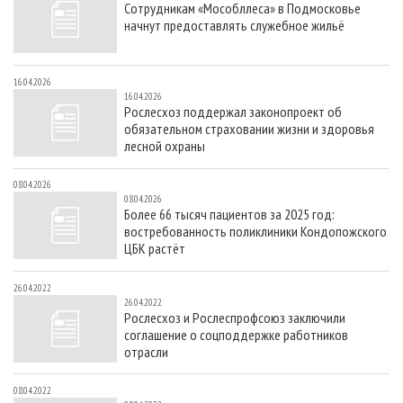
Сотрудникам «Мособллеса» в Подмосковье
СУШКА ДРЕВЕСИНЫ
ПЕРСОНЫ
КОНТАКТЫ
РЕКЛАМА
начнут предоставлять служебное жильё
ПРОИЗВОДСТВО ДРЕВЕСНЫХ ПЛИТ
МОБИЛЬНЫЕ ВЫСТАВКИ
РЕКЛАМА НА САЙТЕ
ДЕРЕВЯННОЕ ДОМОСТРОЕНИЕ
ОФИЦИАЛЬНЫЕ ДЕЛЕГАЦИИ
16.04.2026
16.04.2026
ПРОИЗВОДСТВО МЕБЕЛИ
ПРИОРИТЕТНЫЕ ИНВЕСТПРОЕКТЫ
Рослесхоз поддержал законопроект об
обязательном страховании жизни и здоровья
БИОЭНЕРГЕТИКА
RUSSIAN FORESTRY REVIEW
лесной охраны
ЦБП
ГАЗЕТА ЛЕСПРОМФОРУМ
08.04.2026
ИНСТРУМЕНТ И МАТЕРИАЛЫ
БИБЛИОТЕКА СПЕЦИАЛИСТА
08.04.2026
Более 66 тысяч пациентов за 2025 год:
востребованность поликлиники Кондопожского
ЦБК растёт
26.04.2022
26.04.2022
Рослесхоз и Рослеспрофсоюз заключили
соглашение о соцподдержке работников
отрасли
08.04.2022