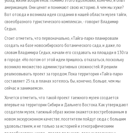
уклад жизни аборигенов. Помимо этого вдохновил, конечно, и опыт
американцев. Они ценят и понимают свою историю. А чем мы хуже?
Вот отсюда и возникла идея создания в нашей области музея тайги,
своеобразного туристического комплекса», - говорит Владимир
Седых.
Стоит отметить, что первоначально, «Тайга-парк» планировали
создать на базе новосибирского ботанического сада, и даже, по
словам Владимира Седых, начали его создавать на площади в 130 га
в городе. «Но потом от этой идеи пришлось отказаться, поскольку
возникло множество административных сложностей. И решили
реализовывать проект за городом. Пока территория «Тайга-парк»
составляет 25 га, в планах хотелось бы, конечно, больше, чем мы
сейчас и занимаемся».
Хочется отметить, что такой проект таежного музея создается
впервые на территории Сибири и Дальнего Востока. Как утверждают
создатели музея, таежный образ жизни окажется востребованным в
новом экскурсионном качестве, посетители пойдут сюда с большим
удовольствием, и не только за историей и этнографическими