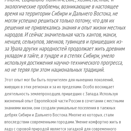
СУШКА ДРЕВЕСИНЫ
ПЕРСОНЫ
КОНТАКТЫ
РЕКЛАМА
экологические проблемы, возникающие в настоящее
время на территории Сибири и Дальнего Востока, не
ПРОИЗВОДСТВО ДРЕВЕСНЫХ ПЛИТ
МОБИЛЬНЫЕ ВЫСТАВКИ
РЕКЛАМА НА САЙТЕ
могли успешно решиться только потому, что для их
ДЕРЕВЯННОЕ ДОМОСТРОЕНИЕ
ОФИЦИАЛЬНЫЕ ДЕЛЕГАЦИИ
решения не привлекались знания и опыт жизни местных
ПРОИЗВОДСТВО МЕБЕЛИ
ПРИОРИТЕТНЫЕ ИНВЕСТПРОЕКТЫ
народов. И сейчас значительная часть хантов, манси,
ненцев, селькупов, эвенков, тувинцев и пришедших из-
БИОЭНЕРГЕТИКА
RUSSIAN FORESTRY REVIEW
за Урала других народностей продолжает жить древним
ЦБП
ГАЗЕТА ЛЕСПРОМФОРУМ
укладом в тайге, в тундре и в степях Сибири, умело
используя достижения научно-технического прогресса,
ИНСТРУМЕНТ И МАТЕРИАЛЫ
БИБЛИОТЕКА СПЕЦИАЛИСТА
но не теряя при этом национальных традиций.
Этот опыт мог бы быть поучителен для нынешних поколений,
живущих в этих регионах и за их пределами. Особо восхищает
деятельность землепроходцев, пришедших с Запада. Используя
жизненный опыт Европейской части России в сочетании с местными
знаниями жизни, они создали уникальные поселения в таежных
дебрях Сибири и Дальнего Востока. Многие из которых, стали
впоследствии современными городами. Умение комфортно жить в
ладу с суровой природой является загадкой для современного