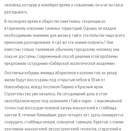
человека, которую в новейшее время, к сожалению, он и не пытался
разгадывать.
В последнее время в обществе наметились тенденции ко
вторичному освоению таежных территорий. Однако, не владея
необходимыми знаниями для жизни в тайге, эти попытки чаще всего
приносили разочарование. А где же эти знания получить? Они
известны только таежникам, обычному городскому человеку они
пока не доступны. Современный способ решения этой проблемы
предложили сотрудники «Сибирской экологической академии».
Охотничьи избушки, жилища аборигенов и колонистов, их уклад
жизни будут воссозданы под открытым небом в 30 км от
Новосибирска, между поселком Пашино и Красным яром.
Строительство уже началось. На сегодняшний день в этом
своеобразном музее под названием «Тайга-парк» - с максимальной
точностью воссоздан полевой лагерь изыскателей и стойбища
хантов. В течение ближайших двух-четырех лет здесь планируется
соорудить стойбища ненцев, селькупов, тувинцев, бурятов, стоянки
охотников-изыскателей, лесоустроителей, геологов, старателей и