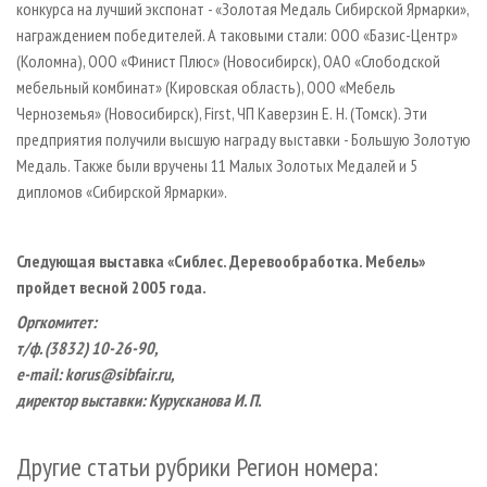
конкурса на лучший экспонат - «Золотая Медаль Сибирской Ярмарки»,
награждением победителей. А таковыми стали: ООО «Базис-Центр»
(Коломна), ООО «Финист Плюс» (Новосибирск), ОАО «Слободской
мебельный комбинат» (Кировская область), ООО «Мебель
Черноземья» (Новосибирск), First, ЧП Каверзин Е. Н. (Томск). Эти
предприятия получили высшую награду выставки - Большую Золотую
Медаль. Также были вручены 11 Малых Золотых Медалей и 5
дипломов «Сибирской Ярмарки».
Следующая выставка «Сиблес. Деревообработка. Мебель»
пройдет весной 2005 года.
Оргкомитет:
т/ф. (3832) 10-26-90,
e
-
mail
:
korus
@
sibfair
.
ru
,
директор выставки: Курусканова И. П.
Другие статьи рубрики Регион номера: