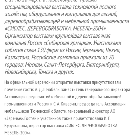
СУШКА ДРЕВЕСИНЫ
ПЕРСОНЫ
КОНТАКТЫ
РЕКЛАМА
специализированная выставка технологий лесного
хозяйства, оборудования и материалов для лесной,
ПРОИЗВОДСТВО ДРЕВЕСНЫХ ПЛИТ
МОБИЛЬНЫЕ ВЫСТАВКИ
РЕКЛАМА НА САЙТЕ
деревообрабатывающей и мебельной промышленности
ДЕРЕВЯННОЕ ДОМОСТРОЕНИЕ
ОФИЦИАЛЬНЫЕ ДЕЛЕГАЦИИ
«СИБЛЕС. ДЕРЕВООБРАБОТКА. МЕБЕЛЬ-2004».
ПРОИЗВОДСТВО МЕБЕЛИ
ПРИОРИТЕТНЫЕ ИНВЕСТПРОЕКТЫ
Организатор выставки крупнейшая выставочная
компания России «Сибирская ярмарка». Участниками
БИОЭНЕРГЕТИКА
RUSSIAN FORESTRY REVIEW
события стали 130 фирм из России, Германии, Чехии,
ЦБП
ГАЗЕТА ЛЕСПРОМФОРУМ
Казахстана. Российские компании приехали из 20
городов: Москвы, Санкт-Петербурга, Екатеринбурга,
ИНСТРУМЕНТ И МАТЕРИАЛЫ
БИБЛИОТЕКА СПЕЦИАЛИСТА
Новосибирска, Томска и других.
На официальной церемонии открытия выставки присутствовали
почетные гости: А. Д. Шнабель, заместитель генерального директора
Ассоциации предприятий мебельной и деревообрабатывающей
промышленности России и С. А. Киверин, председатель Ассоциации
мебельщиков Тюменской области, генеральный директор АО
«Заречье». Гостей и участников также приветствовала И. П.
Курусканова, директор выставки «СИБЛЕС. ДЕРЕВООБРАБОТКА.
МЕБЕЛЬ-2004».