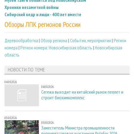
Музей тайги появится под Новосибирском
Хроники незаметной войны
Сибирский кедр и люди - 400 лет вместе
Обзоры ЛПК регионов России
Деревообработка
|
Обзор региона
|
События, мероприятия
|
Регион
номера
|
Регион номера: Новосибирская область
|
Новосибирская
область
НОВОСТИ ПО ТЕМЕ
04.08.2026
04.08.2026
Сегежа выходит на китайский рынок пеллет и
строит биохимкомплекс
03.08.2026
03.08.2026
Заместитель Министра промышленности
поприветствовал участников PulpFor 2026