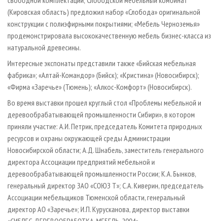
свободной комплектации; Слободской мебельный комбинат
(Кировская область) предложил набор «Слобода» оригинальной
конструкции с полиэфирными покрытиями; «Мебель Черноземья»
продемонстрировала высококачественную мебель бизнес-класса из
натуральной древесины.
Интересные экспонаты представили также «Бийская мебельная
фабрика»; «Алтай-Командор» (Бийск); «Кристина» (Новосибирск);
«Фирма «Заречье» (Тюмень); «Алкос-Комфорт» (Новосибирск).
Во время выставки прошел круглый стол «Проблемы мебельной и
деревообрабатывающей промышленности Сибири», в котором
приняли участие: А.И. Петрик, председатель Комитета природных
ресурсов и охраны окружающей среды Администрации
Новосибирской области; А.Д. Шнабель, заместитель генерального
директора Ассоциации предприятий мебельной и
деревообрабатывающей промышленности России; К.А. Бынков,
генеральный директор ЗАО «СОЮЗ Т»; С.А. Киверин, председатель
Ассоциации мебельщиков Тюменской области, генеральный
директор АО «Заречье»; И.П. Курусканова, директор выставки