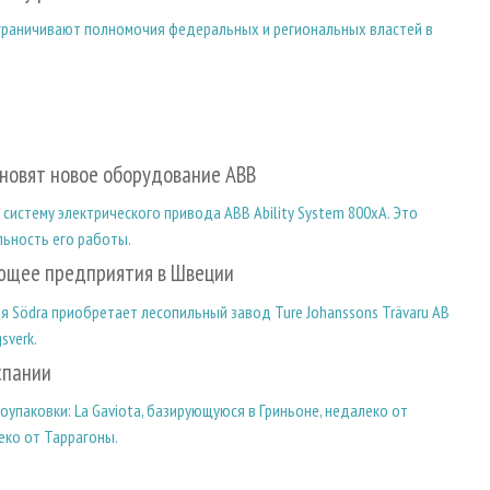
граничивают полномочия федеральных и региональных властей в
ановят новое оборудование ABB
систему электрического привода ABB Ability System 800xA. Это
льность его работы.
ющее предприятия в Швеции
 Södra приобретает лесопильный завод Ture Johanssons Trävaru AB
sverk.
спании
упаковки: La Gaviota, базирующуюся в Гриньоне, недалеко от
леко от Таррагоны.