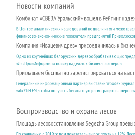
Новости компаний
Комбинат «СВЕЗА Уральский» вошел в Рейтинг над
В Центре аналитических исследований подвели итоги межотрасле
финансово-экономические показатели предприятий Приволжског
Компания «Ивацевичдрев» присоединилась к бизне
Одно из крупнейших белорусских деревообрабатывающих предп
«ЛесПромИнформ» по поиску надежных бизнес-партнеров.
Приглашаем бесплатно зарегистрироваться на выст
Генеральный информационный партнер выставки Woodex журнал
wdx21iFLFM, чтобы получить беслпатную регистрацию на меропр
Воспроизводство и охрана лесов
Площадь лесовосстановления Segezha Group превыси
По сравнению с 2019 годом показатель вырос почти на 12%. Лес