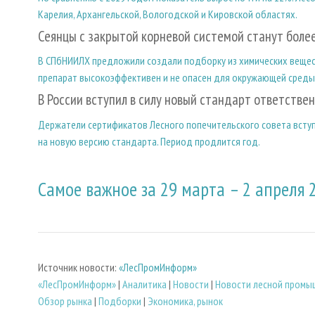
Карелия, Архангельской, Вологодской и Кировской областях.
Сеянцы с закрытой корневой системой станут бол
В СПбНИИЛХ предложили создали подборку из химических вещест
препарат высокоэффективен и не опасен для окружающей среды
В России вступил в силу новый стандарт ответстве
Держатели сертификатов Лесного попечительского совета вступ
на новую версию стандарта. Период продлится год.
Самое важное за 29 марта – 2 апреля 
Источник новости:
«ЛесПромИнформ»
«ЛесПромИнформ»
|
Аналитика
|
Новости
|
Новости лесной промы
Обзор рынка
|
Подборки
|
Экономика, рынок