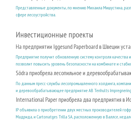
Представленные документы, по мнению Михаила Мишустина, раз
сфере лесоустройства.
Инвестиционные проекты
На предприятии Iggesund Paperboard в Швеции уст
Предприятие получит обновленную систему контроля качества и 
позволит повысить уровень безопасности на комбинате и стаби
Södra приобрела лесопильное и деревообрабатыва
По данным пресс-службы лесопромышленного холдинга, компания
и деревообрабатывающее предприятие AB Tenhults Impregnering
International Paper приобрела два предприятия в И
IP объявила о приобретении двух местных производителей гофро
Мадрида, и Cartonatges Trilla SA, расположенную в Валлсе, неда