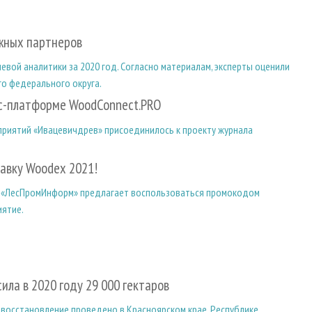
ежных партнеров
вой аналитики за 2020 год. Согласно материалам, эксперты оценили
о федерального округа.
с-платформе WoodConnect.PRO
риятий «Ивацевичдрев» присоединилось к проекту журнала
авку Woodex 2021!
 «ЛесПромИнформ» предлагает воспользоваться промокодом
иятие.
ла в 2020 году 29 000 гектаров
овосстановление проведено в Красноярском крае, Республике