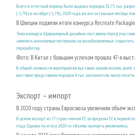
Всего в отчетный период было выдано порядка 31,75 тыс. разре
(-2,7%) и октябре (-5,7%) 2020 года, во все остальные месяцы п
В Швеции подвели итоги конкурса Recreate Packagi
Тема конкурса «Циркулярный дизайна» поставила перед участни
заменить ископаемые материалы на возобновляемые, сократить
переработку.
Фото: В Китае с большим успехом прошла 47-я выст
В общей сложности мероприятия выставки заняли восемь дней, за
выставке представили порядка 4 тыс. экспонентов, число посети
Экспорт – импорт
В 2020 году страны Евросоюза увеличили объем эк
В целом экспорт из 27 стран-членов ЕС за пределы ЕС в первой п
года. Однако по итога 2020-го объемы экспорта увеличились.