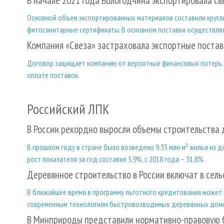
В начале 2021 года Вологодчина экспортировала с
Основной объем экспортированных материалов составили круглы
фитосанитарные сертификаты. В основном поставки осуществл
Компания «Свеза» застраховала экспортные постав
Договор защищает компанию от вероятных финансовых потерь 
оплате поставок.
Российский ЛПК
В России рекордно выросли объемы строительства 
В прошлом году в стране было возведено 9,35 млн м² жилья из де
рост показателя за год составил 5,9%, с 2018 года – 31,8%.
Деревянное строительство в России включат в сель
В ближайшее время в программу льготного кредитования может п
современным технологиям быстровозводимых деревянных дом
В Минприроды представили нормативно-правовую б