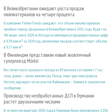
СУШКА ДРЕВЕСИНЫ
ПЕРСОНЫ
КОНТАКТЫ
РЕКЛАМА
В Великобритании ожидают роста продаж
ПРОИЗВОДСТВО ДРЕВЕСНЫХ ПЛИТ
МОБИЛЬНЫЕ ВЫСТАВКИ
РЕКЛАМА НА САЙТЕ
пиломатериалов на четыре процента
ДЕРЕВЯННОЕ ДОМОСТРОЕНИЕ
ОФИЦИАЛЬНЫЕ ДЕЛЕГАЦИИ
В компании TimberTrends ожидают, что объем пиломатериалов
ПРОИЗВОДСТВО МЕБЕЛИ
ПРИОРИТЕТНЫЕ ИНВЕСТПРОЕКТЫ
хвойных пород, проданных в Великобритании в 2021 году, будет на
4% выше, чем в 2020-м. Исходя из имеющихся предварительных цифр
БИОЭНЕРГЕТИКА
RUSSIAN FORESTRY REVIEW
в 9,38 млн м³ за 2020 год, увеличение продаж соответствует объему
ЦБП
ГАЗЕТА ЛЕСПРОМФОРУМ
в 9,77 млн м³.
ИНСТРУМЕНТ И МАТЕРИАЛЫ
БИБЛИОТЕКА СПЕЦИАЛИСТА
В Финляндии представили новый экологичный
суперпоезд Mörkö
Вес гигантского грузового поезда из 80 вагонов составляет 7 тыс.
тонн, длина – около километра. Поезд тянут два электровоза
Vectron, курсирует он на участке Вайниккала – Хамина в транзитном
сообщении.
Производство необработанных ДСП в Германии
растет двузначными числами
В четвертом квартале 2020 года в Германии было произведено 1,056