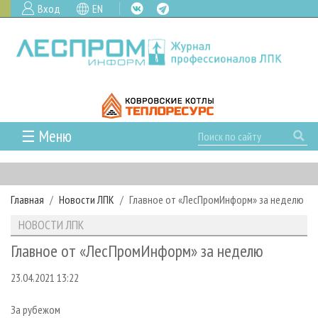
Вход
EN
☰ Меню
ГЛАВНАЯ
РУБРИКИ И ТЕМЫ
Главная
Новости ЛПК
Главное от «ЛесПромИнформ» за неделю
РУБРИКИ ЖУРНАЛА
НОВОСТИ
НОВОСТИ ЛПК
ЛЕСНОЕ ХОЗЯЙСТВО
КАЛЕНДАРЬ СОБЫТИЙ
ПРОЕКТЫ ЛПИ
Главное от «ЛесПромИнформ» за неделю
ЛЕСОЗАГОТОВКА
НОВОСТИ ЛПК
АНАЛИТИКА
АРХИВ
23.04.2021 13:22
ЛЕСОПИЛЕНИЕ
НОВОСТИ ЖУРНАЛА
ПРЕДПРИЯТИЯ ЛПК
АРХИВ ЖУРНАЛОВ
О ЖУРНАЛЕ
ДЕРЕВООБРАБОТКА
НОВОСТИ КОМПАНИЙ
ЛЕСНЫЕ РЕГИОНЫ РОССИИ
СТАТЬИ
ПОДПИСКА
РЕКЛАМОДАТЕЛЯМ
За рубежом