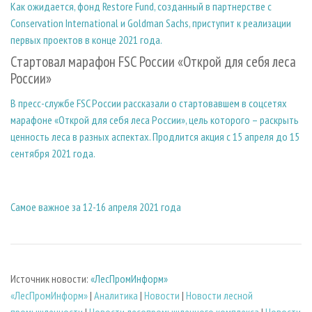
Как ожидается, фонд Restore Fund, созданный в партнерстве с
Conservation International и Goldman Sachs, приступит к реализации
первых проектов в конце 2021 года.
Стартовал марафон FSC России «Открой для себя леса
России»
В пресс-службе FSC России рассказали о стартовавшем в соцсетях
марафоне «Открой для себя леса России», цель которого – раскрыть
ценность леса в разных аспектах. Продлится акция с 15 апреля до 15
сентября 2021 года.
Самое важное за 12-16 апреля 2021 года
Источник новости:
«ЛесПромИнформ»
«ЛесПромИнформ»
|
Аналитика
|
Новости
|
Новости лесной
промышленности
|
Новости лесопромышленного комплекса
|
Новости