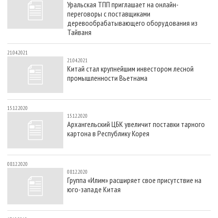
Уральская ТПП приглашает на онлайн-
СУШКА ДРЕВЕСИНЫ
ПЕРСОНЫ
КОНТАКТЫ
РЕКЛАМА
переговоры с поставщиками
ПРОИЗВОДСТВО ДРЕВЕСНЫХ ПЛИТ
МОБИЛЬНЫЕ ВЫСТАВКИ
деревообрабатывающего оборудования из
РЕКЛАМА НА САЙТЕ
Тайваня
ДЕРЕВЯННОЕ ДОМОСТРОЕНИЕ
ОФИЦИАЛЬНЫЕ ДЕЛЕГАЦИИ
21.04.2021
ПРОИЗВОДСТВО МЕБЕЛИ
ПРИОРИТЕТНЫЕ ИНВЕСТПРОЕКТЫ
21.04.2021
Китай стал крупнейшим инвестором лесной
БИОЭНЕРГЕТИКА
RUSSIAN FORESTRY REVIEW
промышленности Вьетнама
ЦБП
ГАЗЕТА ЛЕСПРОМФОРУМ
ИНСТРУМЕНТ И МАТЕРИАЛЫ
БИБЛИОТЕКА СПЕЦИАЛИСТА
15.12.2020
15.12.2020
Архангельский ЦБК увеличит поставки тарного
картона в Республику Корея
08.12.2020
08.12.2020
Группа «Илим» расширяет свое присутствие на
юго-западе Китая