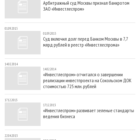
Арбитражный суд Москвы признал банкротом
СУШКА ДРЕВЕСИНЫ
ПЕРСОНЫ
КОНТАКТЫ
РЕКЛАМА
ЗАО «Инвестлеспром»
ПРОИЗВОДСТВО ДРЕВЕСНЫХ ПЛИТ
МОБИЛЬНЫЕ ВЫСТАВКИ
РЕКЛАМА НА САЙТЕ
ДЕРЕВЯННОЕ ДОМОСТРОЕНИЕ
ОФИЦИАЛЬНЫЕ ДЕЛЕГАЦИИ
01.09.2015
01.09.2015
ПРОИЗВОДСТВО МЕБЕЛИ
ПРИОРИТЕТНЫЕ ИНВЕСТПРОЕКТЫ
Суд включил долг перед Банком Москвы в 7,7
млрд рублей в реестр «Инвестлеспрома»
БИОЭНЕРГЕТИКА
RUSSIAN FORESTRY REVIEW
ЦБП
ГАЗЕТА ЛЕСПРОМФОРУМ
14.02.2014
ИНСТРУМЕНТ И МАТЕРИАЛЫ
БИБЛИОТЕКА СПЕЦИАЛИСТА
14.02.2014
«Инвестлеспром» отчитался о завершении
реализации инвестпроекта на Сокольском ДОК
стоимостью 725 млн. рублей
17.12.2013
17.12.2013
«Инвестлеспром» развивает зеленые стандарты
ведения бизнеса
22.04.2013