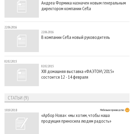
Андреа Формика назначен новым генеральным
СУШКА ДРЕВЕСИНЫ
ПЕРСОНЫ
КОНТАКТЫ
РЕКЛАМА
директором компании Cefla
ПРОИЗВОДСТВО ДРЕВЕСНЫХ ПЛИТ
МОБИЛЬНЫЕ ВЫСТАВКИ
РЕКЛАМА НА САЙТЕ
ДЕРЕВЯННОЕ ДОМОСТРОЕНИЕ
ОФИЦИАЛЬНЫЕ ДЕЛЕГАЦИИ
22.06.2016
22.06.2016
ПРОИЗВОДСТВО МЕБЕЛИ
ПРИОРИТЕТНЫЕ ИНВЕСТПРОЕКТЫ
В компании Cefla новый руководитель
БИОЭНЕРГЕТИКА
RUSSIAN FORESTRY REVIEW
ЦБП
ГАЗЕТА ЛЕСПРОМФОРУМ
02.02.2015
ИНСТРУМЕНТ И МАТЕРИАЛЫ
БИБЛИОТЕКА СПЕЦИАЛИСТА
02.02.2015
XIII домашняя выставка «ФАЭТОН\'2015»
состоится 12 - 14 февраля
СТАТЬИ (9)
18.10.2018
Мебельное производство
«Арбор Нова»: «мы хотим, чтобы наша
продукция приносила людям радость»