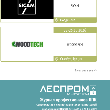
SICAM
Порденоне
22-25.10.2026
WOODTECH
Стамбул, Турция
Смотреть все
Свидетельство о регистрации средства массовой
информации ПИ №ФС77-36401 от 28.05.2009