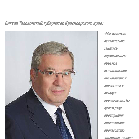
Виктор Толоконский, губернатор Красноярского края:
«Мы довольно
основательно
занялись
наращиванием
объемов
использования
низкотоварной
древесины и
отходов
производства. На
целом ряде
предприятий
организовано
производство
топливных гранул -