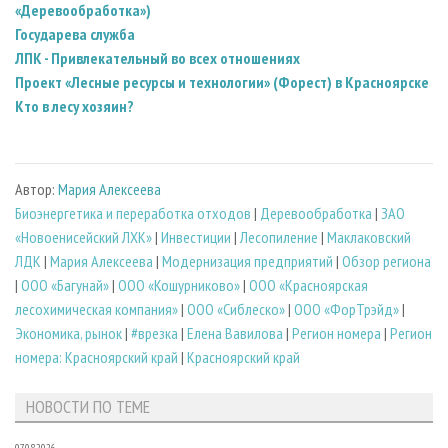
«Деревообработка»)
Государева служба
ЛПК - Привлекательный во всех отношениях
Проект «Лесные ресурсы и технологии» (Форест) в Красноярске
Кто в лесу хозяин?
Автор:
Мария Алексеева
Биoэнергетика и переработка отходов
|
Деревообработка
|
ЗАО
«Новоенисейский ЛХК»
|
Инвестиции
|
Лесопиление
|
Маклаковский
ЛДК
|
Мария Алексеева
|
Модернизация предприятий
|
Обзор региона
|
ООО «Багунай»
|
ООО «Кошурниково»
|
ООО «Красноярская
лесохимическая компания»
|
ООО «Сиблеско»
|
ООО «ФорТрэйд»
|
Экономика, рынок
|
#врезка
|
Елена Вавилова
|
Регион номера
|
Регион
номера: Красноярский край
|
Красноярский край
НОВОСТИ ПО ТЕМЕ