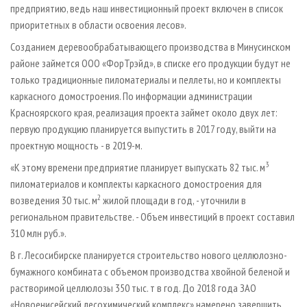
предприятию, ведь наш инвестиционный проект включен в список
приоритетных в области освоения лесов».
Созданием деревообрабатывающего производства в Минусинском
районе займется ООО «ФорТрэйд», в списке его продукции будут не
только традиционные пиломатериалы и пеллеты, но и комплекты
каркасного домостроения. По информации администрации
Красноярского края, реализация проекта займет около двух лет:
первую продукцию планируется выпустить в 2017 году, выйти на
проектную мощность - в 2019-м.
3
«К этому времени предприятие планирует выпускать 82 тыс. м
пиломатериалов и комплекты каркасного домостроения для
2
возведения 30 тыс. м
жилой площади в год, - уточнили в
региональном правительстве. - Объем инвестиций в проект составил
310 млн руб.».
В г. Лесосибирске планируется строительство нового целлюлозно-
бумажного комбината с объемом производства хвойной беленой и
растворимой целлюлозы 350 тыс. т в год. До 2018 года ЗАО
«Новоенисейский лесохимический комплекс» намерено завершить