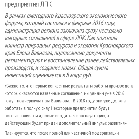
предприятия ЛПК
СУШКА ДРЕВЕСИНЫ
ПЕРСОНЫ
КОНТАКТЫ
РЕКЛАМА
ПРОИЗВОДСТВО ДРЕВЕСНЫХ ПЛИТ
В рамках ежегодного Красноярского экономического
МОБИЛЬНЫЕ ВЫСТАВКИ
РЕКЛАМА НА САЙТЕ
форума, который состоялся в феврале 2016 года,
ДЕРЕВЯННОЕ ДОМОСТРОЕНИЕ
ОФИЦИАЛЬНЫЕ ДЕЛЕГАЦИИ
администрация региона заключила сразу несколько
ПРОИЗВОДСТВО МЕБЕЛИ
ПРИОРИТЕТНЫЕ ИНВЕСТПРОЕКТЫ
выгодных соглашений в сфере ЛПК. Как пояснила
министр природных ресурсов и экологии Красноярского
БИОЭНЕРГЕТИКА
RUSSIAN FORESTRY REVIEW
края Елена Вавилова, подписанные документы
ЦБП
ГАЗЕТА ЛЕСПРОМФОРУМ
регламентируют и восстановление ранее действовавших
ИНСТРУМЕНТ И МАТЕРИАЛЫ
БИБЛИОТЕКА СПЕЦИАЛИСТА
производств, и создание новых. Общая сумма
инвестиций оценивается в 8 млрд руб.
«Важно то, что первые конкретные результаты работы производств,
которых касаются названные соглашения, мы увидим уже в 2016
году, - подчеркнула г-жа Вавилова. - В 2018 году они уже должны
работать в полную силу. Некоторые предприятия будут
восстанавливаться, новые вводиться в эксплуатацию, а
действующим будет придан дополнительный импульс развития».
Планируется, что после полной или частичной модернизации