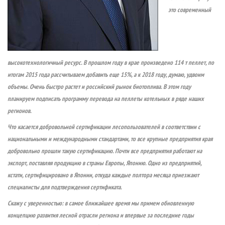
это современный
высокотехнологичный ресурс. В прошлом году в крае произведено 114 т пеллет, по
итогам 2015 года рассчитываем добавить еще 15%, а к 2018 году, думаю, удвоим
объемы. Очень быстро растет и российский рынок биотоплива. В этом году
планируем подписать программу перевода на пеллеты котельных в ряде наших
регионов.
Что касается добровольной сертификации лесопользователей в соответствии с
национальными и международными стандартами, то все крупные предприятия края
добровольно прошли такую сертификацию. Почти все предприятия работают на
экспорт, поставляя продукцию в страны Европы, Японию. Одно из предприятий,
кстати, сертифицировано в Японии, откуда каждые полтора месяца приезжают
специалисты для подтверждения сертификата.
Скажу с уверенностью: в самое ближайшее время мы примем обновленную
концепцию развития лесной отрасли региона и впервые за последние годы