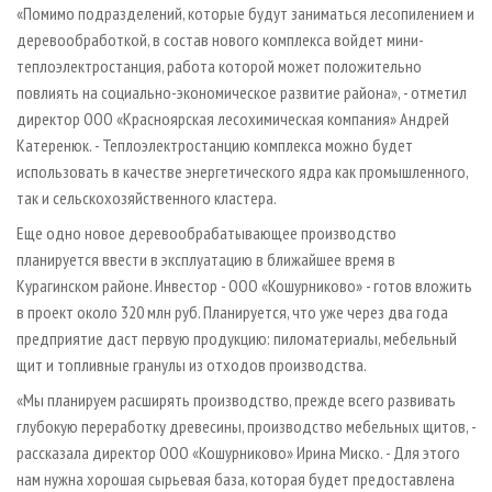
«Помимо подразделений, которые будут заниматься лесопилением и
деревообработкой, в состав нового комплекса войдет мини-
теплоэлектростанция, работа которой может положительно
повлиять на социально-экономическое развитие района», - отметил
директор ООО «Красноярская лесохимическая компания» Андрей
Катеренюк. - Теплоэлектростанцию комплекса можно будет
использовать в качестве энергетического ядра как промышленного,
так и сельскохозяйственного кластера.
Еще одно новое деревообрабатывающее производство
планируется ввести в эксплуатацию в ближайшее время в
Курагинском районе. Инвестор - ООО «Кошурниково» - готов вложить
в проект около 320 млн руб. Планируется, что уже через два года
предприятие даст первую продукцию: пиломатериалы, мебельный
щит и топливные гранулы из отходов производства.
«Мы планируем расширять производство, прежде всего развивать
глубокую переработку древесины, производство мебельных щитов, -
рассказала директор ООО «Кошурниково» Ирина Миско. - Для этого
нам нужна хорошая сырьевая база, которая будет предоставлена