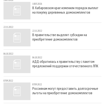
18.03.2026
СУШКА ДРЕВЕСИНЫ
ПЕРСОНЫ
КОНТАКТЫ
РЕКЛАМА
18.03.2026
В Хабаровском крае изменили порядок выплат
ПРОИЗВОДСТВО ДРЕВЕСНЫХ ПЛИТ
МОБИЛЬНЫЕ ВЫСТАВКИ
РЕКЛАМА НА САЙТЕ
на покупку деревянных домокомплектов
ДЕРЕВЯННОЕ ДОМОСТРОЕНИЕ
ОФИЦИАЛЬНЫЕ ДЕЛЕГАЦИИ
ПРОИЗВОДСТВО МЕБЕЛИ
ПРИОРИТЕТНЫЕ ИНВЕСТПРОЕКТЫ
22.11.2022
22.11.2022
БИОЭНЕРГЕТИКА
RUSSIAN FORESTRY REVIEW
В правительстве выделят субсидии на
приобретение домокомплектов
ЦБП
ГАЗЕТА ЛЕСПРОМФОРУМ
ИНСТРУМЕНТ И МАТЕРИАЛЫ
БИБЛИОТЕКА СПЕЦИАЛИСТА
06.10.2022
06.10.2022
АДД обратилась к правительству с пакетом
предложений поддержки отечественного ЛПК
07.09.2022
07.09.2022
Россиянам могут предоставить долгосрочные
льготы на приобретение домокомплектов