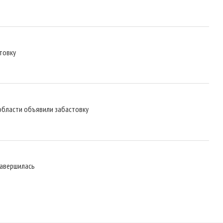
товку
области объявили забастовку
завершилась