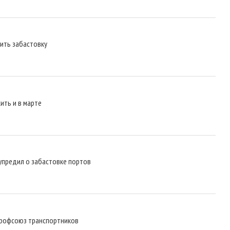
тить забастовку
ть и в марте
предил о забастовке портов
Профсоюз транспортников