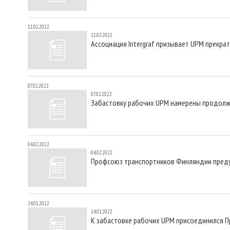
11.02.2022
11.02.2022
Ассоциация Intergraf призывает UPM прекра
07.02.2022
07.02.2022
Забастовку рабочих UPM намерены продолжи
04.02.2022
04.02.2022
Профсоюз транспортников Финляндии преду
24.01.2022
24.01.2022
К забастовке рабочих UPM присоединился 