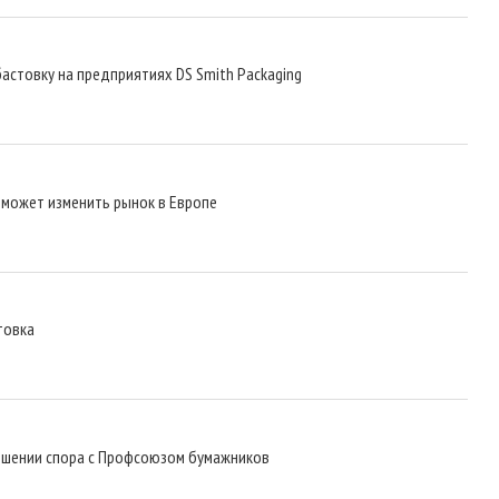
стовку на предприятиях DS Smith Packaging
может изменить рынок в Европе
товка
ешении спора с Профсоюзом бумажников