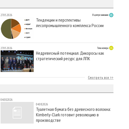
27.05.2026
В центре внимания
Тенденции и перспективы
лесопромышленного комплекса России
27.05.2026
Тема номера
Недревесный потенциал. Дикоросы как
стратегический ресурс для ЛПК
Смотреть все
04.08.2026
04.08.2026
Туалетная бумага без древесного волокна:
Kimberly-Clark готовит революцию в
производстве