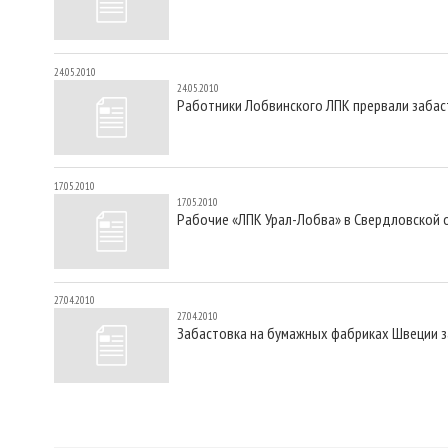
24.05.2010
24.05.2010
Работники Лобвинского ЛПК прервали забас
17.05.2010
17.05.2010
Рабочие «ЛПК Урал-Лобва» в Свердловской 
27.04.2010
27.04.2010
Забастовка на бумажных фабриках Швеции 