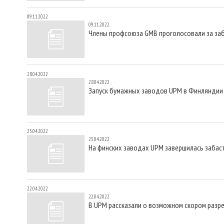
09.11.2022
09.11.2022
Члены профсоюза GMB проголосовали за заба
28.04.2022
28.04.2022
Запуск бумажных заводов UPM в Финляндии 
25.04.2022
25.04.2022
На финских заводах UPM завершилась забас
22.04.2022
22.04.2022
В UPM рассказали о возможном скором разр