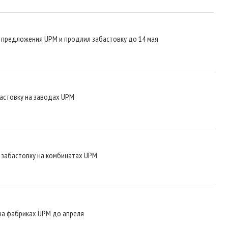
предложения UPM и продлил забастовку до 14 мая
астовку на заводах UPM
и забастовку на комбинатах UPM
на фабриках UPM до апреля