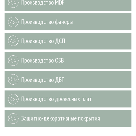
Производство MDF
СУШКА ДРЕВЕСИНЫ
ПЕРСОНЫ
КОНТАКТЫ
РЕКЛАМА
ПРОИЗВОДСТВО ДРЕВЕСНЫХ ПЛИТ
МОБИЛЬНЫЕ ВЫСТАВКИ
РЕКЛАМА НА САЙТЕ
Производство фанеры
ДЕРЕВЯННОЕ ДОМОСТРОЕНИЕ
ОФИЦИАЛЬНЫЕ ДЕЛЕГАЦИИ
ПРОИЗВОДСТВО МЕБЕЛИ
ПРИОРИТЕТНЫЕ ИНВЕСТПРОЕКТЫ
Производство ДСП
БИОЭНЕРГЕТИКА
RUSSIAN FORESTRY REVIEW
ЦБП
ГАЗЕТА ЛЕСПРОМФОРУМ
Производство OSB
ИНСТРУМЕНТ И МАТЕРИАЛЫ
БИБЛИОТЕКА СПЕЦИАЛИСТА
Производство ДВП
Производство древесных плит
Защитно-декоративные покрытия