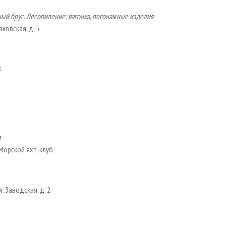
ый брус. Лесопиление: вагонка, погонажные изделия
аковская, д. 5
8
я
, Морской яхт-клуб
. Заводская, д. 2