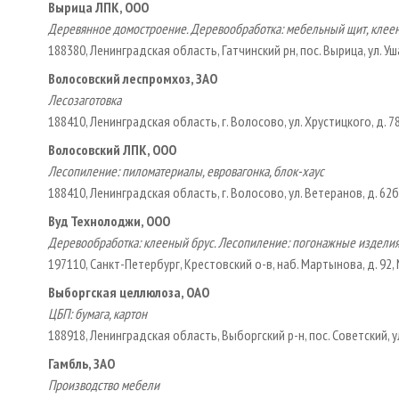
Вырица ЛПК, ООО
Деревянное домостроение. Деревообработка: мебельный щит, клеен
188380, Ленинградская область, Гатчинский р­н, пос. Вырица, ул. Уш
Волосовский леспромхоз, ЗАО
Лесозаготовка
188410, Ленинградская область, г. Волосово, ул. Хрустицкого, д. 7
Волосовский ЛПК, ООО
Лесопиление: пиломатериалы, евровагонка, блок-хаус
188410, Ленинградская область, г. Волосово, ул. Ветеранов, д. 62б
Вуд Технолоджи, ООО
Деревообработка: клееный брус. Лесопиление: погонажные издели
197110, Санкт-Петербург, Крестовский о-в, наб. Мартынова, д. 92
Выборгская целлюлоза, ОАО
ЦБП: бумага, картон
188918, Ленинградская область, Выборгский р-н, пос. Советский, ул
Гамбль, ЗАО
Производство мебели