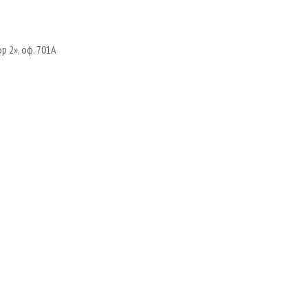
р 2», оф. 701А