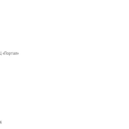
 БЦ «Портал»
4