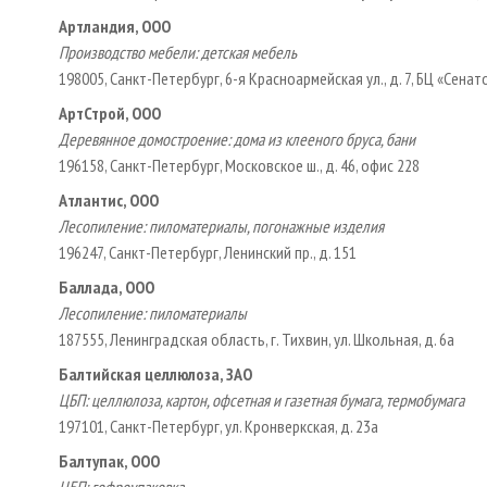
Артландия, ООО
Производство мебели: детская мебель
198005, Санкт-Петербург, 6-я Красноармейская ул., д. 7, БЦ «Сенато
АртСтрой, ООО
Деревянное домостроение: дома из клееного бруса, бани
196158, Санкт-Петербург, Московское ш., д. 46, офис 228
Атлантис, ООО
Лесопиление: пиломатериалы, погонажные изделия
196247, Санкт-Петербург, Ленинский пр., д. 151
Баллада, ООО
Лесопиление: пиломатериалы
187555, Ленинградская область, г. Тихвин, ул. Школьная, д. 6а
Балтийская целлюлоза, ЗАО
ЦБП: целлюлоза, картон, офсетная и газетная бумага, термобумага
197101, Санкт-Петербург, ул. Кронверкская, д. 23а
Балтупак, ООО
ЦБП: гофроупаковка