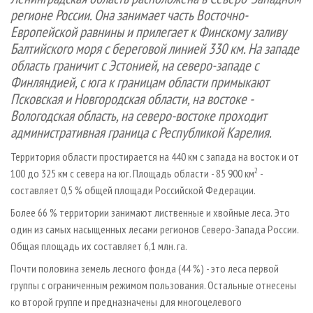
СУШКА ДРЕВЕСИНЫ
ПЕРСОНЫ
КОНТАКТЫ
РЕКЛАМА
регионе России. Она занимает часть Восточно-
Европейской равнины и прилегает к Финскому заливу
ПРОИЗВОДСТВО ДРЕВЕСНЫХ ПЛИТ
МОБИЛЬНЫЕ ВЫСТАВКИ
РЕКЛАМА НА САЙТЕ
Балтийского моря с береговой линией 330 км. На западе
ДЕРЕВЯННОЕ ДОМОСТРОЕНИЕ
ОФИЦИАЛЬНЫЕ ДЕЛЕГАЦИИ
область граничит с Эстонией, на северо-западе с
ПРОИЗВОДСТВО МЕБЕЛИ
ПРИОРИТЕТНЫЕ ИНВЕСТПРОЕКТЫ
Финляндией, с юга к границам области примыкают
Псковская и Новгородская области, на востоке -
БИОЭНЕРГЕТИКА
RUSSIAN FORESTRY REVIEW
Вологодская область, на северо-востоке проходит
ЦБП
ГАЗЕТА ЛЕСПРОМФОРУМ
административная граница с Республикой Карелия.
ИНСТРУМЕНТ И МАТЕРИАЛЫ
БИБЛИОТЕКА СПЕЦИАЛИСТА
Территория области простирается на 440 км с запада на восток и от
2
100 до 325 км с севера на юг. Площадь области - 85 900 км
-
составляет 0,5 % общей площади Российской Федерации.
Более 66 % территории занимают лиственные и хвойные леса. Это
один из самых насыщенных лесами регионов Северо-Запада России.
Общая площадь их составляет 6,1 млн. га.
Почти половина земель лесного фонда (44 %) - это леса первой
группы с ограниченным режимом пользования. Остальные отнесены
ко второй группе и предназначены для многоцелевого