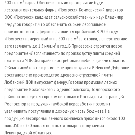
3
600 тыс. м
сырья. Обеспечивать им предприятие будет
лесозаготовительная фирма «Прогресс». Коммерческий директор
ООО «Прогресс», кандидат сельскохозяйственных наук Владимир
Федулов говорит, что обеспечить сырьем лесопильное
производство для фирмы не является проблемой. В 2006 году
3
«Прогресс» намерен выйти на 800 тыс. м
заготовки, а в перспективе -
3
заготавливать до 1,5 млн. м
в год. В Приозерске строится новое
предприятие «Лесплитинвест» по производству плиты средней
плотности MDF. Она крайне востребована мебельщиками области.
Сейчас такой плиты в регионе не производится. В Невской Дубровке
восстановлено производство древесно-стружечной плиты,
Любанский ДОК выпускает фанеру. Готовая продукция лесных
предприятий Волховского, Лодейнопольского, Подпорожского
районов пользуется спросом не только в России, но и за границей.
Рост экспорта продукции глубокой переработки позволит
увеличивать поступления в доходную часть бюджета. На
продукцию лесопромышленного комплекса приходится около 100
млн. USD из 250 млн. экспортных долларов, получаемых
Ленинградской областью.