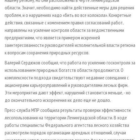
нашему региону, но они расположены в черте Ленинградской
области. Значит, необходимо найти действенные меры для решения
проблем, и о нарушениях надо «бить во все колокола». Конкретные
действия, связанные с изменением правил согласований работ,
направлены на усиление контроля области за ведомственными
предприятиями, что является примером искренней
заинтересованности руководителей исполнительной власти региона
к вопросам сохранения природных ресурсов.
Валерий Сердюков сообщил, что работа по усилению госконтроля за
использованием природных богатств области продолжится. О
комплексности подхода свидетельствуют недавние совещания с
акционерами карьероуправлений и руководителями лесных фирм.
Эти мероприятия дают эффект, нарушений становится меньше, - но
до окончательного искоренения их дело еще не дошло.
Пресс-служба МПР сообщила результаты проверки эффективности
лесопользования на территории Ленинградской области. В ходе
работы специалисты Федерального агентства лесного хозяйства
рассмотрели порядок организации арендных отношений, случаи