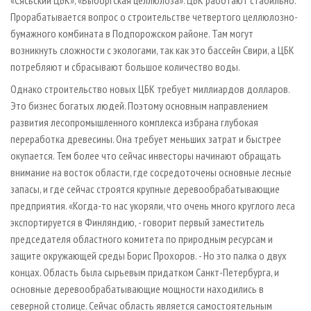
«Сясьский ЦБК», «Выборгская целлюлоза». ЦБК работают стабильно.
Прорабатывается вопрос о строительстве четвертого целлюлозно-
бумажного комбината в Подпорожском районе. Там могут
возникнуть сложности с экологами, так как это бассейн Свири, а ЦБК
потребляют и сбрасывают большое количество воды.
Однако строительство новых ЦБК требует миллиардов долларов.
Это бизнес богатых людей. Поэтому основным направлением
развития лесопромышленного комплекса избрана глубокая
переработка древесины. Она требует меньших затрат и быстрее
окупается. Тем более что сейчас инвесторы начинают обращать
внимание на восток области, где сосредоточены основные лесные
запасы, и где сейчас строятся крупные деревообрабатывающие
предприятия. «Когда-то нас укоряли, что очень много круглого леса
экспортируется в Финляндию, - говорит первый заместитель
председателя областного комитета по природным ресурсам и
защите окружающей среды Борис Прохоров. - Но это палка о двух
концах. Область была сырьевым придатком Санкт-Петербурга, и
основные деревообрабатывающие мощности находились в
северной столице. Сейчас область является самостоятельным