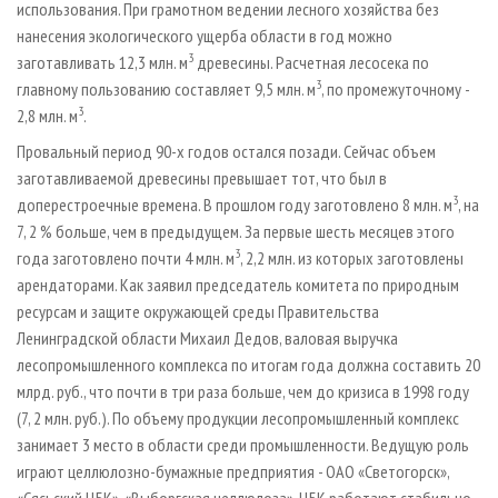
использования. При грамотном ведении лесного хозяйства без
нанесения экологического ущерба области в год можно
3
заготавливать 12,3 млн. м
древесины. Расчетная лесосека по
3
главному пользованию составляет 9,5 млн. м
, по промежуточному -
3
2,8 млн. м
.
Провальный период 90-х годов остался позади. Сейчас объем
заготавливаемой древесины превышает тот, что был в
3
доперестроечные времена. В прошлом году заготовлено 8 млн. м
, на
7, 2 % больше, чем в предыдущем. За первые шесть месяцев этого
3
года заготовлено почти 4 млн. м
, 2,2 млн. из которых заготовлены
арендаторами. Как заявил председатель комитета по природным
ресурсам и защите окружающей среды Правительства
Ленинградской области Михаил Дедов, валовая выручка
лесопромышленного комплекса по итогам года должна составить 20
млрд. руб., что почти в три раза больше, чем до кризиса в 1998 году
(7, 2 млн. руб.). По объему продукции лесопромышленный комплекс
занимает 3 место в области среди промышленности. Ведущую роль
играют целлюлозно-бумажные предприятия - ОАО «Светогорск»,