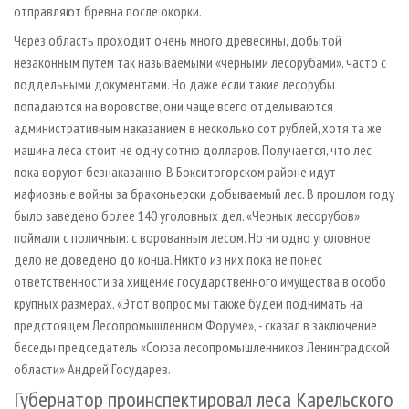
отправляют бревна после окорки.
Через область проходит очень много древесины, добытой
незаконным путем так называемыми «черными лесорубами», часто с
поддельными документами. Но даже если такие лесорубы
попадаются на воровстве, они чаще всего отделываются
административным наказанием в несколько сот рублей, хотя та же
машина леса стоит не одну сотню долларов. Получается, что лес
пока воруют безнаказанно. В Бокситогорском районе идут
мафиозные войны за браконьерски добываемый лес. В прошлом году
было заведено более 140 уголовных дел. «Черных лесорубов»
поймали с поличным: с ворованным лесом. Но ни одно уголовное
дело не доведено до конца. Никто из них пока не понес
ответственности за хищение государственного имущества в особо
крупных размерах. «Этот вопрос мы также будем поднимать на
предстоящем Лесопромышленном Форуме», - сказал в заключение
беседы председатель «Союза лесопромышленников Ленинградской
области» Андрей Государев.
Губернатор проинспектировал леса Карельского