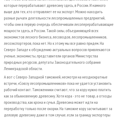
которые перерабатывают древесину здесь, в России. И намного
выше для тех, кто отправляет ее на экспорт. Можно находить
разные рычаги деятельности лесопромышленных предприятий,
чтобы они в первую очередь обеспечивали лесоперерабатывающие
мощности здесь, в России. Такой силы, объединяющей всех
экономистов лесного бизнеса, лесоводов, лесопромышленников,
лесоэкспортеров, пока нет. Но к этому мы все равно придем. На
Северо-Западе к обсуждению актуальных вопросов привлекаются
ученые, экономисты, представители органов Министерства
природных ресурсов, депутаты Законодательного собрания
Ленинградской области.
А вот с Северо-Западной таможней, несмотря на неоднократные
встречи, «Союзу лесопромышленников» пока не удается установить
рабочий контакт. Таможенники считают, что за кору нужно платить
как за обыкновенную древесину. Хотя кора - это не товар, а отходы
производства, как крона и сучья. Древесина может идти на
переработку только после окорки. На таможне кору засчитывают за
деловую древесину даже в том случае, если за границу экспортеры