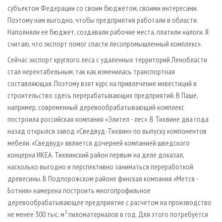
субъектом Федерации со своим бюджетом, своими интересами.
Поэтому нам выгодно, чтобы предприятия работали в области.
Наполняли ее бюджет, создавали рабочие места, платили налоги. Я
считаю, что экспорт помог спасти лесопромышленный комплекс».
Сейчас экспорт круглого леса с удаленных территорий Ленобласти
стал нерентабельным, так как изменилась транспортная
составляющая. Поэтому взят курс на привлечение инвестиций в
строительство здесь перерабатывающих предприятий. В Паше,
например, современный деревообрабатывающий комплекс
построила российская компания «Элител - лес». В Тихвине два года
назад открылся завод «Сведвуд-Тихвин» по выпуску компонентов
мебели. «Сведвуд» является дочерней компанией шведского
концерна ИКЕА. Тихвинский район первым на деле доказал,
насколько выгодно и перспективно заниматься переработкой
древесины. В Подпорожском районе финская компания «Мется -
Ботния» намерена построить многопрофильное
деревообрабатывающее предприятие с расчетом на производство
3
не менее 300 тыс. м
пиломатериалов в год. Для этого потребуется