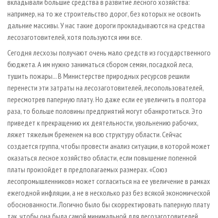
вкладывали большие средства в развитие лесного хозяйства:
например, на то же строительство дорог, без которых не освоить
дальние массивы. У нас такие дороги прокладываются на средства
лесозаготовителей, хотя пользуются ими все.
Сегодня лесхозы получают очень мало средств из государственного
бюджета. А им нужно заниматься сбором семян, посадкой леса,
тушить пожары... В Министерстве природных ресурсов решили
перенести эти затраты на лесозаготовителей, лесопользователей,
пересмотрев паперную плату. Но даже если ее увеличить в полтора
раза, то больше половины предприятий могут обанкротиться. Это
приведет к прекращению их деятельности, увольнению рабочих,
ляжет тяжелым бременем на всю структуру области. Сейчас
создается группа, чтобы провести анализ ситуации, в которой может
оказаться лесное хозяйство области, если повышение попенной
платы произойдет в предполагаемых размерах. «Союз
лесопромышленников» может согласиться на ее увеличение в рамках
ежегодной инфляции, а не в несколько раз без всякой экономической
обоснованности. Логично было бы скорректировать паперную плату
так, чтобы она была самой минимальной для лесозаготовителей,