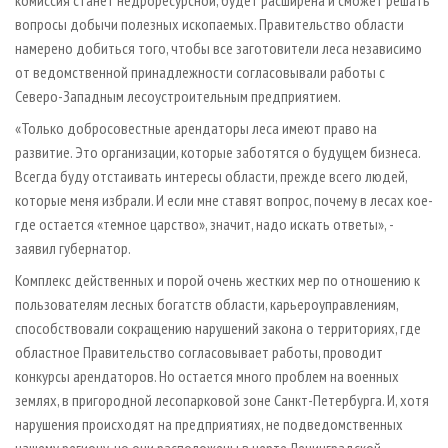
комиссия станет недроресурсной, будет расширена и сможет решать
вопросы добычи полезных ископаемых. Правительство области
намерено добиться того, чтобы все заготовители леса независимо
от ведомственной принадлежности согласовывали работы с
Северо-Западным лесоустроительным предприятием.
«Только добросовестные арендаторы леса имеют право на
развитие. Это организации, которые заботятся о будущем бизнеса.
Всегда буду отстаивать интересы области, прежде всего людей,
которые меня избрали. И если мне ставят вопрос, почему в лесах кое-
где остается «темное царство», значит, надо искать ответы», -
заявил губернатор.
Комплекс действенных и порой очень жестких мер по отношению к
пользователям лесных богатств области, карьероуправлениям,
способствовали сокращению нарушений закона о территориях, где
областное Правительство согласовывает работы, проводит
конкурсы арендаторов. Но остается много проблем на военных
землях, в пригородной лесопарковой зоне Санкт-Петербурга. И, хотя
нарушения происходят на предприятиях, не подведомственных