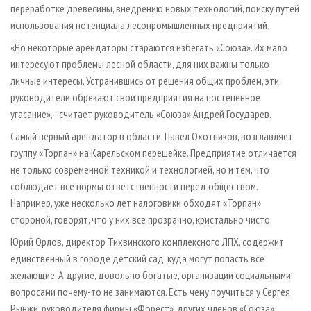
переработке древесины, внедрению новых технологий, поиску путей
использования потенциала лесопромышленных предприятий.
«Но некоторые арендаторы стараются избегать «Союза». Их мало
интересуют проблемы лесной области, для них важны только
личные интересы. Устранившись от решения общих проблем, эти
руководители обрекают свои предприятия на постепенное
угасание», - считает руководитель «Союза» Андрей Государев.
Самый первый арендатор в области, Павел Охотников, возглавляет
группу «Торпан» на Карельском перешейке. Предприятие отличается
не только современной техникой и технологией, но и тем, что
соблюдает все нормы ответственности перед обществом.
Например, уже несколько лет налоговики обходят «Торпан»
стороной, говорят, что у них все прозрачно, кристально чисто.
Юрий Орлов, директор Тихвинского комплексного ЛПХ, содержит
единственный в городе детский сад, куда могут попасть все
желающие. А другие, довольно богатые, организации социальными
вопросами почему-то не занимаются. Есть чему поучиться у Сергея
Рынжи, руководителя фирмы «Форест», других членов «Союза»,