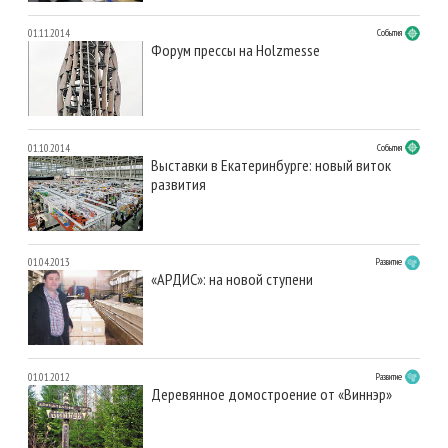
01.11.2014
События
Форум прессы на Holzmesse
01.10.2014
События
Выставки в Екатеринбурге: новый виток
развития
01.04.2013
Развитие
«АРДИС»: на новой ступени
01.01.2012
Развитие
Деревянное домостроение от «Виннэр»