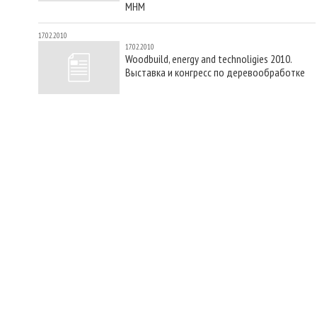
MHM
17.02.2010
17.02.2010
Woodbuild, energy and technoligies 2010.
Выставка и конгресс по деревообработке