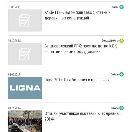
25.03.2019
Развитие
«АКБ-11» - Ладожский завод клееных
деревянных конструкций
31.10.2018
Деревообработка
Вышневолоцкий ЛПХ: производство КДК
на оптимальном оборудовании
01.07.2017
События
Ligna 2017. Для больших и маленьких
01.11.2014
События
Отзывы участников выставки «Лесдревмаш
2014»