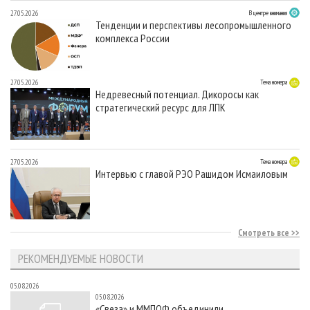
27.05.2026
В центре внимания
Тенденции и перспективы лесопромышленного
комплекса России
27.05.2026
Тема номера
Недревесный потенциал. Дикоросы как
стратегический ресурс для ЛПК
27.05.2026
Тема номера
Интервью с главой РЭО Рашидом Исмаиловым
Смотреть все
РЕКОМЕНДУЕМЫЕ НОВОСТИ
05.08.2026
05.08.2026
«Свеза» и ММПОФ объединили