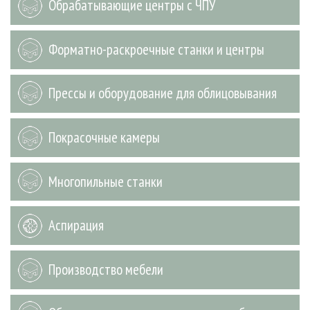
Обрабатывающие центры с ЧПУ
СУШКА ДРЕВЕСИНЫ
ПЕРСОНЫ
КОНТАКТЫ
РЕКЛАМА
ПРОИЗВОДСТВО ДРЕВЕСНЫХ ПЛИТ
МОБИЛЬНЫЕ ВЫСТАВКИ
РЕКЛАМА НА САЙТЕ
Форматно-раскроечные станки и центры
ДЕРЕВЯННОЕ ДОМОСТРОЕНИЕ
ОФИЦИАЛЬНЫЕ ДЕЛЕГАЦИИ
ПРОИЗВОДСТВО МЕБЕЛИ
ПРИОРИТЕТНЫЕ ИНВЕСТПРОЕКТЫ
Прессы и оборудование для облицовывания
БИОЭНЕРГЕТИКА
RUSSIAN FORESTRY REVIEW
ЦБП
ГАЗЕТА ЛЕСПРОМФОРУМ
Покрасочные камеры
ИНСТРУМЕНТ И МАТЕРИАЛЫ
БИБЛИОТЕКА СПЕЦИАЛИСТА
Многопильные станки
Аспирация
Производство мебели