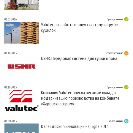
01.05.2016
Сушка древесины
Valutec разработал новую систему загрузки
сушилок
01.10.2015
Производство плит
USNR. Передовая система для сушки шпона
01.10.2015
Сушка древесины
Компания Valutec внесла весомый вклад в
модернизацию производства на комбинате
«Харовсклеспром»
01.08.2015
В центре внимания
Калейдоскоп инноваций на Ligna 2015