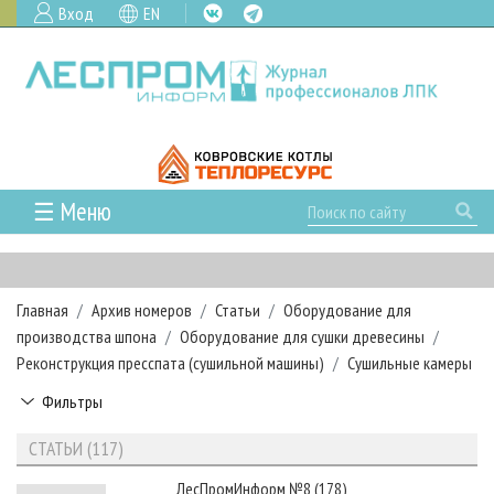
Вход
EN
☰ Меню
ГЛАВНАЯ
РУБРИКИ И ТЕМЫ
Главная
Архив номеров
Статьи
Оборудование для
РУБРИКИ ЖУРНАЛА
НОВОСТИ
производства шпона
Оборудование для сушки древесины
ЛЕСНОЕ ХОЗЯЙСТВО
КАЛЕНДАРЬ СОБЫТИЙ
Реконструкция пресспата (сушильной машины)
Сушильные камеры
ПРОЕКТЫ ЛПИ
ЛЕСОЗАГОТОВКА
НОВОСТИ ЛПК
АНАЛИТИКА
Фильтры
АРХИВ
ЛЕСОПИЛЕНИЕ
НОВОСТИ ЖУРНАЛА
ПРЕДПРИЯТИЯ ЛПК
АРХИВ ЖУРНАЛОВ
О ЖУРНАЛЕ
СТАТЬИ (117)
ДЕРЕВООБРАБОТКА
НОВОСТИ КОМПАНИЙ
ЛЕСНЫЕ РЕГИОНЫ РОССИИ
СТАТЬИ
ПОДПИСКА
РЕКЛАМОДАТЕЛЯМ
ЛесПромИнформ №8 (178)