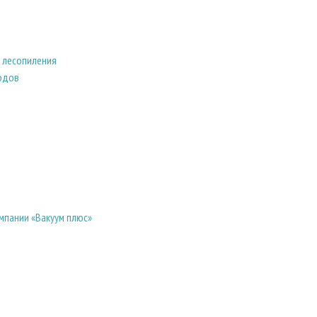
 лесопиления
водов
мпании «Вакуум плюс»
в