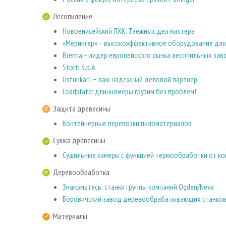
Лесопиление
Новоенисейский ЛХК. Таежных дел мастера
«Мёрингер» − высокоэффективное оборудование для
Brenta − лидер европейского рынка лесопильных за
Storti S.p.A.
Üstünkarli − ваш надежный деловой партнер
Loadplate: длинномеры грузим без проблем!
Защита древесины
Контейнерные перевозки пиломатериалов
Сушка древесины
Сушильные камеры с функцией термообработки от ко
Деревообработка
Знакомьтесь: станки группы компаний Ogden/Neva
Боровичский завод деревообрабатывающих станко
Материалы