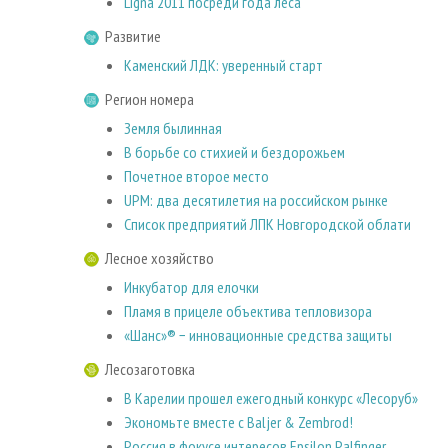
Ligna 2011 посреди года леса
Развитие
Каменский ЛДК: уверенный старт
Регион номера
Земля былинная
В борьбе со стихией и бездорожьем
Почетное второе место
UPM: два десятилетия на российском рынке
Список предприятий ЛПК Новгородской облати
Лесное хозяйство
Инкубатор для елочки
Пламя в прицеле объектива тепловизора
«Шанс»® − инновационные средства защиты
Лесозаготовка
В Карелии прошел ежегодный конкурс «Лесоруб»
Экономьте вместе с Baljer & Zembrod!
Россия в фокусе интересов Epsilon Palfinger