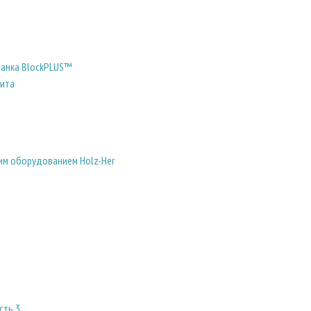
танка BlockPLUS™
лита
им оборудованием Holz-Her
сть 3