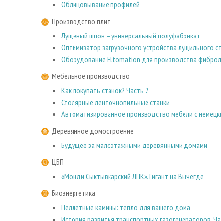
Облицовывание профилей
Производство плит
Лущеный шпон – универсальный полуфабрикат
Оптимизатор загрузочного устройства лущильного с
Оборудование Eltomation для производства фибро
Мебельное производство
Как покупать станок? Часть 2
Столярные ленточнопильные станки
Автоматизированное производство мебели с немецк
Деревянное домостроение
Будущее за малоэтажными деревянными домами
ЦБП
«Монди Сыктывкарский ЛПК». Гигант на Вычегде
Биоэнергетика
Пеллетные камины: тепло для вашего дома
История развития транспортных газогенераторов. Ча